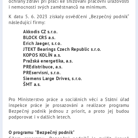
ochrany zdraví při práci ke snižování pracovní úrazovosti
i nemocnosti svých zaměstnanců na minimum.
K datu 5. 6. 2023 získaly osvědčení „Bezpečný podnik“
následující firmy:
Akkodis CZ s.r.o.
BLOCK CRS a.s.
Erich Jaeger, s.r.o.
JTEKT Bearings Czech Republic s.r.o.
KOPOS KOLÍN a.s.
Pražská energetika, a.s.
PREdistribuce, a.s.
PREservisní, s.r.o.
Siemens Large Drives, s.r.o.
ŠMT a.s.
Pro Ministerstvo práce a sociálních věcí a Státní úřad
inspekce práce je prosazování a realizace programu
Bezpečný podnik jednou z priorit, a proto jej budou
podporovat i v dalších letech.
O programu "Bezpečný podnik"