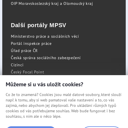
OIP Moravskoslezský kraj a Olomoucký kraj
Další portály MPSV
Ministerstvo práce a sociálních věcí
Portál inspekce práce
Úřad práce ČR
Česká správa sociálního zabezpečení
Cizinci
Český Focal Point
Můžeme si u vás uložit cookies?
Co že to znamená? Cookies jsou malé datové soubory, které slouží
RSS
např. k tomu, aby si web pamatoval vaše nastavení a to, co vás
Cookies
zajímá, nebo abychom jej zlepšovali. Pro ukládání různých typů
cookies od vás potřebujeme souhlas. Web bude fungovat i bez
Prohlášení o přístupnosti
souhlasu, s ním ale o něco lépe.
Mapa stránek