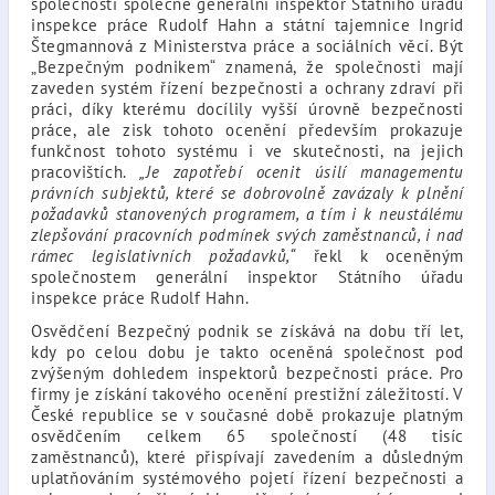
společností společně generální inspektor Státního úřadu
inspekce práce Rudolf Hahn a státní tajemnice Ingrid
Štegmannová z Ministerstva práce a sociálních věcí. Být
„Bezpečným podnikem“ znamená, že společnosti mají
zaveden systém řízení bezpečnosti a ochrany zdraví při
práci, díky kterému docílily vyšší úrovně bezpečnosti
práce, ale zisk tohoto ocenění především prokazuje
funkčnost tohoto systému i ve skutečnosti, na jejich
pracovištích.
„Je zapotřebí ocenit úsilí managementu
právních subjektů, které se dobrovolně zavázaly k plnění
požadavků stanovených programem, a tím i k neustálému
zlepšování pracovních podmínek svých zaměstnanců, i nad
rámec legislativních požadavků,“
řekl k oceněným
společnostem generální inspektor Státního úřadu
inspekce práce Rudolf Hahn.
Osvědčení Bezpečný podnik se získává na dobu tří let,
kdy po celou dobu je takto oceněná společnost pod
zvýšeným dohledem inspektorů bezpečnosti práce. Pro
firmy je získání takového ocenění prestižní záležitostí. V
České republice se v současné době prokazuje platným
osvědčením celkem 65 společností (48 tisíc
zaměstnanců), které přispívají zavedením a důsledným
uplatňováním systémového pojetí řízení bezpečnosti a