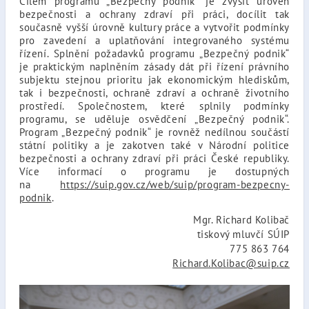
Cílem programu „Bezpečný podnik“ je zvýšit úroveň
bezpečnosti a ochrany zdraví při práci, docílit tak
současně vyšší úrovně kultury práce a vytvořit podmínky
pro zavedení a uplatňování integrovaného systému
řízení. Splnění požadavků programu „Bezpečný podnik“
je praktickým naplněním zásady dát při řízení právního
subjektu stejnou prioritu jak ekonomickým hlediskům,
tak i bezpečnosti, ochraně zdraví a ochraně životního
prostředí. Společnostem, které splnily podmínky
programu, se uděluje osvědčení „Bezpečný podnik“.
Program „Bezpečný podnik“ je rovněž nedílnou součástí
státní politiky a je zakotven také v Národní politice
bezpečnosti a ochrany zdraví při práci České republiky.
Více informací o programu je dostupných
na
https://suip.gov.cz/web/suip/program-bezpecny-
podnik
.
Mgr. Richard Kolibač
tiskový mluvčí SÚIP
775 863 764
Richard.Kolibac@suip.cz