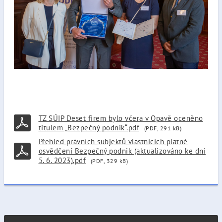
TZ SÚIP Deset firem bylo včera v Opavě oceněno
titulem „Bezpečný podnik“.pdf
(PDF, 291 kB)
Přehled právních subjektů vlastnících platné
osvědčení Bezpečný podnik (aktualizováno ke dni
5. 6. 2023).pdf
(PDF, 329 kB)