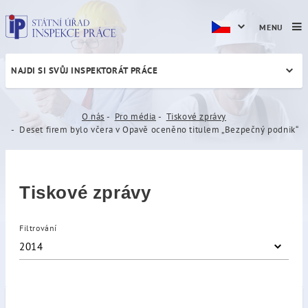
MENU
NAJDI SI SVŮJ INSPEKTORÁT PRÁCE
Deset firem bylo včera v O
O nás
Pro média
Tiskové zprávy
Deset firem bylo včera v Opavě oceněno titulem „Bezpečný podnik“
Tiskové zprávy
Filtrování
2014