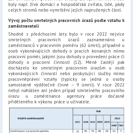
byly např. živá domácí a hospodářská zvířata, lidé, pády
celých stromů nebo vymrštění jejich napružených částí.
Vývoj počtu smrtelných pracovních úrazů podle vztahu k
zaměstnavateli
Shodně s předchozími lety bylo v roce 2022 nejvíce
smrtelných pracovních úrazů zaznamenáno u
zaměstnanců v pracovním poměru (62 úmrtí), případně u
osob vykonávajících dohody o pracích konaných mimo
pracovní poměr, jakými jsou dohody o provedení práce či
dohody o pracovní činnosti (12). Méně častěji pak
docházelo ke smrtelným pracovním úrazům u osob
vykonávajících činnosti nebo poskytující služby mimo
pracovněprávní vztahy (typicky se jedná o osoby
samostatně výdělečně činné – 9 úmrtí). V roce 2022
nebyl nahlášen ani jeden případ smrtelného pracovního
úrazu u zaměstnance agentury práce dočasně
přiděleného k výkonu práce u uživatele.