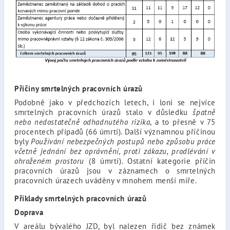
Příčiny smrtelných pracovních úrazů
Podobně jako v předchozích letech, i loni se nejvíce
smrtelných pracovních úrazů stalo v důsledku
špatně
nebo nedostatečně odhadnutého rizika
, a to přesně v 75
procentech případů (66 úmrtí). Další významnou příčinou
byly
Používání nebezpečných postupů nebo způsobu práce
včetně jednání bez oprávnění, proti zákazu, prodlévání v
ohroženém prostoru
(8 úmrtí). Ostatní kategorie příčin
pracovních úrazů jsou v záznamech o smrtelných
pracovních úrazech uváděny v mnohem menší míře.
Příklady smrtelných pracovních úrazů
Doprava
V areálu bývalého JZD, byl nalezen řidič bez známek