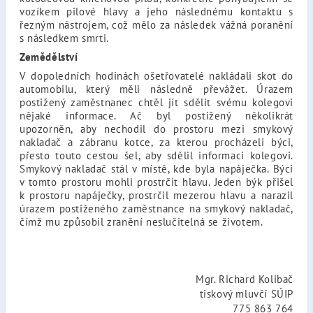
vozíkem pilové hlavy a jeho následnému kontaktu s
řezným nástrojem, což mělo za následek vážná poranění
s následkem smrti.
Zemědělství
V dopoledních hodinách ošetřovatelé nakládali skot do
automobilu, který měli následně převážet. Úrazem
postižený zaměstnanec chtěl jít sdělit svému kolegovi
nějaké informace. Ač byl postižený několikrát
upozorněn, aby nechodil do prostoru mezi smykový
nakladač a zábranu kotce, za kterou procházeli býci,
přesto touto cestou šel, aby sdělil informaci kolegovi.
Smykový nakladač stál v místě, kde byla napáječka. Býci
v tomto prostoru mohli prostrčit hlavu. Jeden býk přišel
k prostoru napáječky, prostrčil mezerou hlavu a narazil
úrazem postiženého zaměstnance na smykový nakladač,
čímž mu způsobil zranění neslučitelná se životem.
Mgr. Richard Kolibač
tiskový mluvčí SÚIP
775 863 764