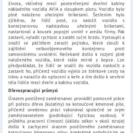
života, vklíněný mezi pootevřenými dveřmi kabiny
nákladního vozidla AVIA a sloupkem plotu. Vozidlo bylo
plně naloženo uhelnými briketami. Šetřením bylo
zjištěno, že řidič poté, co naložil vozidlo s
kontejnerovou nadstavbou uhelnými briketami,
nastartoval a kousek popojel uvnitř v areálu firmy. Pak
zastavil, vyřadil rychlost a zatáhl ruční brzdu. Vystoupil a
snažil se páčidlem zarazit pojistku, která slouží k
zajištění velkoobjemového kontejneru proti
samovolnému uvolnění. Nečekaně došlo k rozjetí plně
naloženého vozidla, které stálo mírně z kopce. Lze
předpokládat, že řidič se snažil do vozidla naskočit a
zastavit ho, přičemž vozidlo vyjelo ze štěrkové cesty na
trávu a narazilo do oplocení a keře a tím došlo k sevření
těla řidiče mezi dveře a kabinu vozidla.
Dřevozpracující průmysl
Úrazem postižený zaměstnanec prováděl pomocné práce
při pořezu dřeva (kulatiny) na kotoučové kmenové pile,
přičemž uvedenou práci vykonával společně se svým
zaměstnavatelem (podnikající fyzickou osobou). V
průběhu pracovní činnosti (úklidu odkor v okolí stroje)
došlo k zachycení úrazem postiženého zaměstnance
kotoučovou kmenovou pilou, konkrétně pohybujícím se