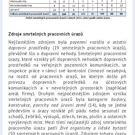
Zdroje smrtelných pracovních úrazů
Nejčastějším zdrojem byla
pozemní vozidla a ostatní
dopravní prostředky
(19 smrtelných pracovních úrazů),
převážně šlo o dopravní nehody. Smrtelnými pracovními
úrazy, které vznikly při dopravních nehodách dopravních
prostředků na veřejných pozemních komunikacích, se
inspekce práce v rámci své kontrolní činnosti nezabývá,
na rozdíl od pracovních úrazů, ke kterým došlo při
provozu dopravních prostředků na účelových
komunikacích a v neveřejných prostorách (například
areál firmy). Druhým nejpočetnějším zdrojem vzniku
smrtelných pracovních úrazů byla kategorie
budovy,
konstrukce, povrchy nad úrovní země
(14), kdy se jedná
především o úrazy vzniklé při pádu nebo sesunutí ze
schodů, žebříků, výstupů, střech, teras, plošin a ostatních
vyvýšených míst. Mezi třetí nejčastější zdroj smrtelného
pracovního úrazu patří
živé organismy a lidské bytosti
(10 smrtelných pracovních úrazů). Zdrojem tohoto úrazu