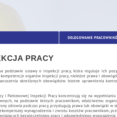
cy
DELEGOWANIE PRACOWNIK
EKCJA PRACY
na podstawie ustawy o inspekcji pracy, która reguluje ich po
 kompetencje organów inspekcji pracy, niektóre prawa i obowiązk
naruszenia określonych obowiązków. Istotne uprawnienia kontro
cy i Państwowej Inspekcji Pracy koncentrują się na wypełniani
 prawnych, na podstawie których pracownikom, właściwemu orga
rony zdrowia podczas pracy, przysługują prawa lub obowiązki w 
ekompensaty wynagrodzenia i zwrotu kosztów pracownikom, prz
wniających bezpieczeństwo pracy i odpowiedniego wyposażenia 