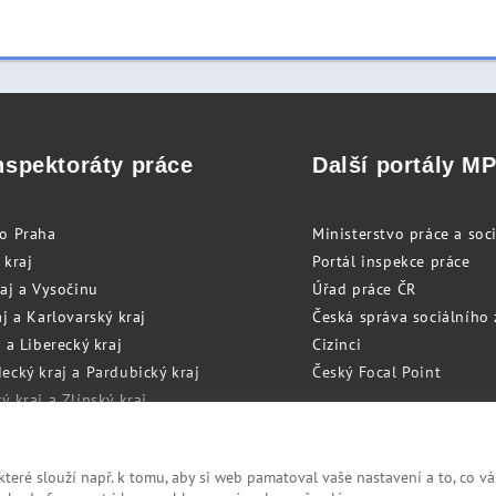
nspektoráty práce
Další portály M
to Praha
Ministerstvo práce a soci
 kraj
Portál inspekce práce
raj a Vysočinu
Úřad práce ČR
j a Karlovarský kraj
Česká správa sociálního
 a Liberecký kraj
Cizinci
ecký kraj a Pardubický kraj
Český Focal Point
 kraj a Zlínský kraj
zský kraj a Olomoucký kraj
eré slouží např. k tomu, aby si web pamatoval vaše nastavení a to, co vá