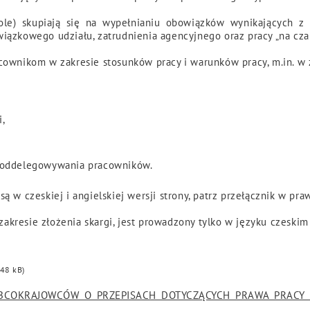
role) skupiają się na wypełnianiu obowiązków wynikających z
iązkowego udziału, zatrudnienia agencyjnego oraz pracy „na czar
cownikom w zakresie stosunków pracy i warunków pracy, m.in. w 
i,
 oddelegowywania pracowników.
ą w czeskiej i angielskiej wersji strony, patrz przełącznik w pr
 zakresie złożenia skargi, jest prowadzony tylko w języku czeskim 
48 kB)
COKRAJOWCÓW O PRZEPISACH DOTYCZĄCYCH PRAWA PRACY O