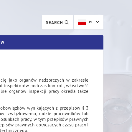
SEARCH
PL
ÓW
zycję jako organów nadzorczych w zakresie
i inspektorów podczas kontroli, właściwość
lne organów inspekcji pracy określa także
u obowiązków wynikających z przepisów § 3
nowi związkowemu, radzie pracowników lub
stosunkach pracy, w tym przepisów prawnych
episów prawnych dotyczących czasu pracy i
technicznego.