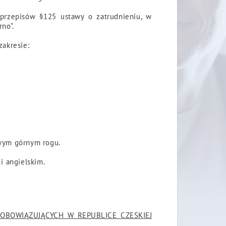
 przepisów §125 ustawy o zatrudnieniu, w
no”.
zakresie:
awym górnym rogu.
i angielskim.
BOWIĄZUJĄCYCH W REPUBLICE CZESKIEJ