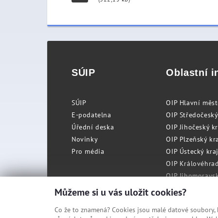
SÚIP
Oblastní i
SÚIP
OIP Hlavní měs
E-podatelna
OIP Středočeský
Úřední deska
OIP Jihočeský k
Novinky
OIP Plzeňský kra
Pro média
OIP Ústecký kraj
OIP Královéhrad
OIP Jihomoravský
OIP Moravskosle
Můžeme si u vás uložit cookies?
Co že to znamená? Cookies jsou malé datové soubory, kt