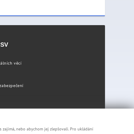
PSV
álních věcí
 zabezpečení
s zajímá, nebo abychom jej zlepšovali. Pro ukládání