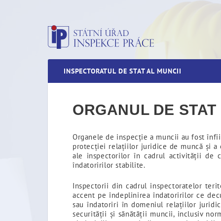
Inspectoratul de Stat al M
INSPECTORATUL DE STAT AL MUNCII
ORGANUL DE STAT 
Organele de inspecție a muncii au fost înfi
protecției relațiilor juridice de muncă și a
ale inspectorilor în cadrul activității de
îndatoririlor stabilite.
Inspectorii din cadrul inspectoratelor teri
accent pe îndeplinirea îndatoririlor ce dec
sau îndatoriri în domeniul relațiilor jurid
securității și sănătății muncii, inclusiv n