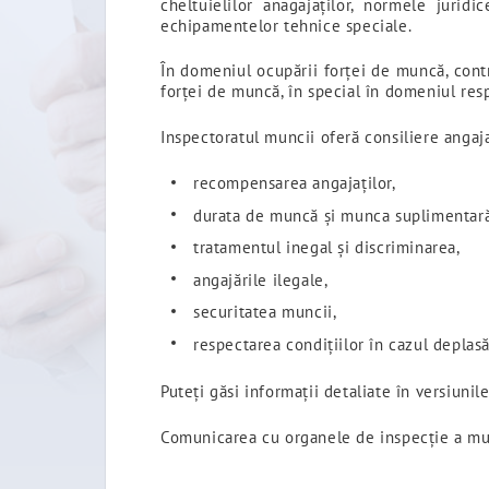
cheltuielilor anagajaților, normele jur
echipamentelor tehnice speciale.
În domeniul ocupării forței de muncă, cont
forței de muncă, în special în domeniul resp
Inspectoratul muncii oferă consiliere angajat
recompensarea angajaților,
durata de muncă și munca suplimentară
tratamentul inegal și discriminarea,
angajările ilegale,
securitatea muncii,
respectarea condițiilor în cazul deplasăr
Puteți găsi informații detaliate în versiuni
Comunicarea cu organele de inspecție a munc