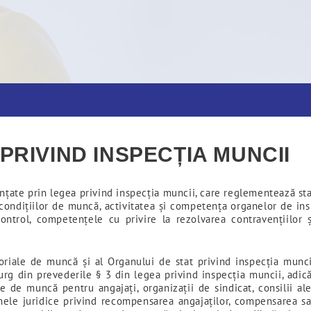
uncii
PRIVIND INSPECȚIA MUNCII
ințate prin legea privind inspecția muncii, care reglementează sta
 condițiilor de muncă, activitatea și competența organelor de ins
 control, competențele cu privire la rezolvarea contravențiilor 
toriale de muncă și al Organului de stat privind inspecția muncii
urg din prevederile § 3 din legea privind inspecția muncii, adic
ice de muncă pentru angajați, organizații de sindicat, consilii a
ormele juridice privind recompensarea angajaților, compensarea s