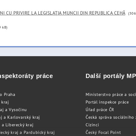
NI CU PRIVIRE LA LEGISLAŢIA MUNCII DIN REPUBLICA CEHĂ
(306
9 kB)
nspektoráty práce
Další portály M
to Praha
Ministerstvo práce a soci
 kraj
Portál inspekce práce
raj a Vysočinu
Úřad práce ČR
j a Karlovarský kraj
Česká správa sociálního
 a Liberecký kraj
Cizinci
ecký kraj a Pardubický kraj
Český Focal Point