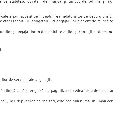
idice ce stabilesc durata de muncă și timpul de odihnă și no
roalele pun accent pe îndeplinirea îndatoririlor ce decurg din p
ectării raportului obligatoriu, al angajării prin agent de muncă te
orilor și angajaților în domeniul relațiilor și condițiilor de muncă
,
ilor de serviciu ale angajaților.
le în limbă cehă și engleză ale paginii, a se vedea tasta de comuta
ii, incl. depunerea de sesizări, este posibilă numai în limba ceh