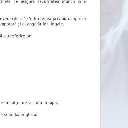
rmele ce asigură securitatea muncii și a
revederile § 125 din legea privind ocuparea
mporară și al angajărilor ilegale.
, cu referire la:
re în colțul de sus din dreapta.
ă și limba engleză.