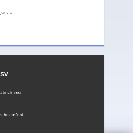
,58 kB)
PSV
álních věcí
 zabezpečení