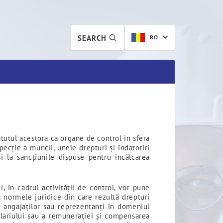
SEARCH
RO
tutul acestora ca organe de control în sfera
pecție a muncii, unele drepturi și îndatoriri
și la sancțiunile dispuse pentru încălcarea
, în cadrul activității de control, vor pune
ă normele juridice din care rezultă drepturi
le angajaților sau reprezentanți în domeniul
alariului sau a remunerației și compensarea