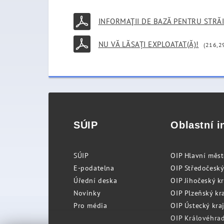
INFORMAŢII DE BAZĂ PENTRU STRĂI
NU VĂ LĂSAȚI EXPLOATAT(Ă)!
(216,2
SÚIP
Oblastní i
SÚIP
OIP Hlavní měs
E-podatelna
OIP Středočeský
Úřední deska
OIP Jihočeský k
Novinky
OIP Plzeňský kra
Pro média
OIP Ústecký kraj
OIP Královéhrad