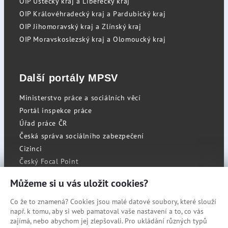
OIP Ústecký kraj a Liberecký kraj
OIP Královéhradecký kraj a Pardubický kraj
OIP Jihomoravský kraj a Zlínský kraj
OIP Moravskoslezský kraj a Olomoucký kraj
Další portály MPSV
Ministerstvo práce a sociálních věcí
Portál inspekce práce
Úřad práce ČR
Česká správa sociálního zabezpečení
Cizinci
Český Focal Point
Můžeme si u vás uložit cookies?
Co že to znamená? Cookies jsou malé datové soubory, které slouží
RSS
např. k tomu, aby si web pamatoval vaše nastavení a to, co vás
Cookies
zajímá, nebo abychom jej zlepšovali. Pro ukládání různých typů