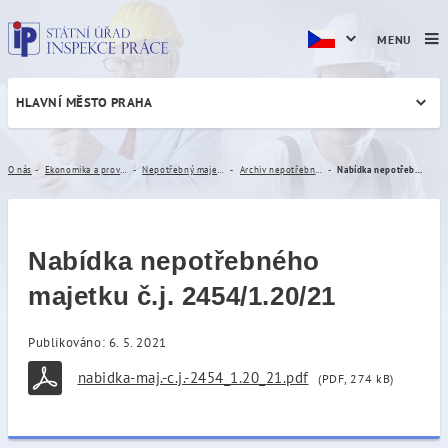
MENU
HLAVNÍ MĚSTO PRAHA
Nabídka nepotřebného majetk
O nás
Ekonomika a provoz
Nepotřebný majetek
Archiv nepotřebného majetku
Nabídka nepotřebného majetku č.j. 2454/1.20/21
Nabídka nepotřebného
majetku č.j. 2454/1.20/21
Publikováno: 6. 5. 2021
nabidka-maj.-c.j.-2454_1.20_21.pdf
(PDF, 274 kB)