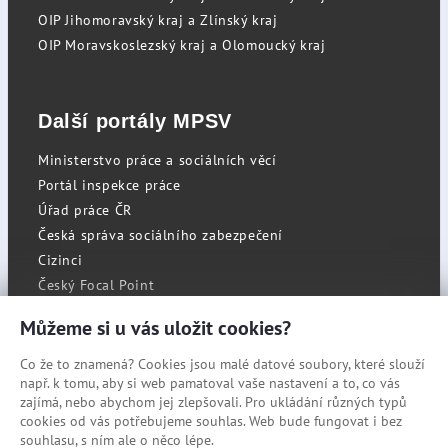
OIP Jihomoravský kraj a Zlínský kraj
OIP Moravskoslezský kraj a Olomoucký kraj
Další portály MPSV
Ministerstvo práce a sociálních věcí
Portál inspekce práce
Úřad práce ČR
Česká správa sociálního zabezpečení
Cizinci
Český Focal Point
Můžeme si u vás uložit cookies?
Co že to znamená? Cookies jsou malé datové soubory, které slouží
RSS
např. k tomu, aby si web pamatoval vaše nastavení a to, co vás
Cookies
zajímá, nebo abychom jej zlepšovali. Pro ukládání různých typů
cookies od vás potřebujeme souhlas. Web bude fungovat i bez
Prohlášení o přístupnosti
souhlasu, s ním ale o něco lépe.