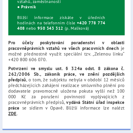
vztahů, zaměstnanosti
●
Právník
Bližší informace získáte v úředních
hodinách na telefonním čísle
+420 778 774
408
nebo
950 343 312
(p. Mašková)
Pro účely poskytování poradenství v oblasti
pracovněprávních vztahů ve všech pracovních dnech
je
možné přednostně využít speciální tzv. „Zelenou linku“
+420 800 606 070.
Potvrzení ve smyslu ust. § 324a odst. 8 zákona č.
262/2006 Sb., zákoník práce, ve znění pozdějších
předpisů
, o tom, že subjektu nebyla v období 12 měsíců
předcházejících zahájení realizace smluvního plnění pro
dodavatele pravomocně uložena pokuta vyšší než 100
000 Kč za porušení povinností vyplývajících z
pracovněprávních předpisů,
vydává Státní úřad inspekce
práce
se sídlem v Opavě. Bližší informace lze nalézt
ZDE
.