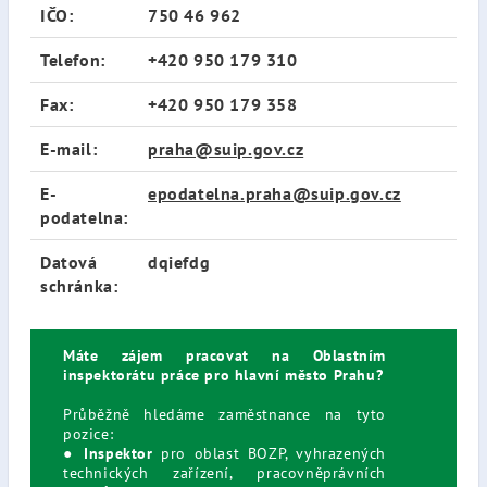
IČO:
750 46 962
Telefon:
+420 950 179 310
Fax:
+420 950 179 358
E-mail:
praha@suip.gov.cz
E-
epodatelna.praha@suip.gov.cz
podatelna:
Datová
dqiefdg
schránka:
Máte zájem pracovat na Oblastním
inspektorátu práce pro hlavní město Prahu?
Průběžně hledáme zaměstnance na tyto
pozice:
●
Inspektor
pro oblast BOZP, vyhrazených
technických zařízení, pracovněprávních