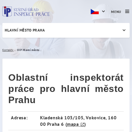
MENU
HLAVNÍ MĚSTO PRAHA
OIP Hlavní město Praha
Kontakty
OIP Hlavní město Praha
Oblastní inspektorát
práce pro hlavní město
Prahu
Adresa:
Kladenská 103/105, Vokovice, 160
00 Praha 6 (
mapa
)