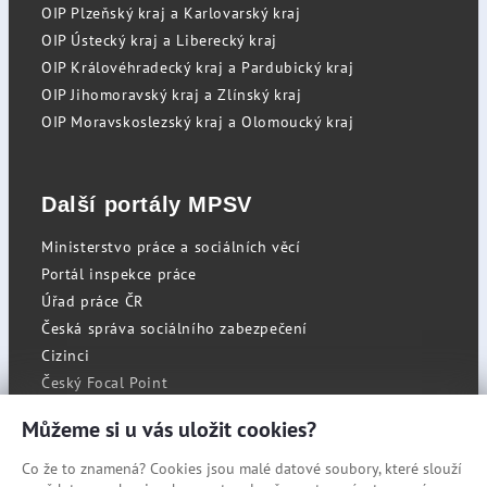
OIP Plzeňský kraj a Karlovarský kraj
OIP Ústecký kraj a Liberecký kraj
OIP Královéhradecký kraj a Pardubický kraj
OIP Jihomoravský kraj a Zlínský kraj
OIP Moravskoslezský kraj a Olomoucký kraj
Další portály MPSV
Ministerstvo práce a sociálních věcí
Portál inspekce práce
Úřad práce ČR
Česká správa sociálního zabezpečení
Cizinci
Český Focal Point
Můžeme si u vás uložit cookies?
Co že to znamená? Cookies jsou malé datové soubory, které slouží
RSS