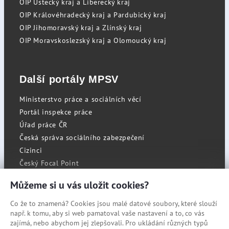
OIP Ústecký kraj a Liberecký kraj
OIP Královéhradecký kraj a Pardubický kraj
OIP Jihomoravský kraj a Zlínský kraj
OIP Moravskoslezský kraj a Olomoucký kraj
Další portály MPSV
Ministerstvo práce a sociálních věcí
Portál inspekce práce
Úřad práce ČR
Česká správa sociálního zabezpečení
Cizinci
Český Focal Point
Můžeme si u vás uložit cookies?
Co že to znamená? Cookies jsou malé datové soubory, které slouží
RSS
např. k tomu, aby si web pamatoval vaše nastavení a to, co vás
Cookies
zajímá, nebo abychom jej zlepšovali. Pro ukládání různých typů