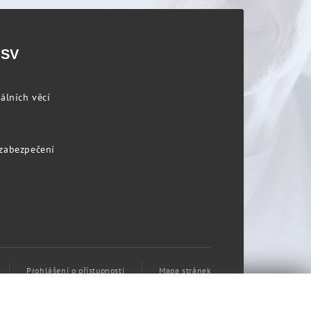
PSV
álních věcí
 zabezpečení
Prohlášení o přístupnosti
Mapa stránek