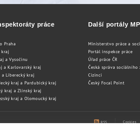
nspektoráty práce
Další portály M
to Praha
Ministerstvo práce a soci
 kraj
Portál inspekce práce
raj a Vysočinu
Úřad práce ČR
j a Karlovarský kraj
Česká správa sociálního
 a Liberecký kraj
Cizinci
ecký kraj a Pardubický kraj
Český Focal Point
 kraj a Zlínský kraj
zský kraj a Olomoucký kraj
Cookies
RSS