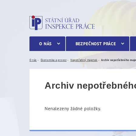
Archiv nepotřebného maj
O NÁS
BEZPEČNOST PRÁCE
O nás
Ekonomika a provoz
Nepotřebný majetek
Archiv nepotřebného maj
Archiv nepotřebnéh
Nenalezeny žádné položky.