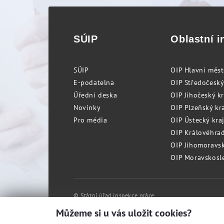
SÚIP
Oblastní i
SÚIP
OIP Hlavní měs
E-podatelna
OIP Středočeský
Úřední deska
OIP Jihočeský k
Novinky
OIP Plzeňský kra
Pro média
OIP Ústecký kraj
OIP Královéhrad
OIP Jihomoravský
OIP Moravskosle
© Státní úřad inspekce práce
Můžeme si u vás uložit cookies?