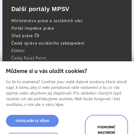
Další portály MPSV
Ministerstvo práce a sociálních věcí
Portál inspekce práce
Úřad práce ČR
Česká správa sociálního zabezpečení
Cizinci
Český Focal Point
Můžeme si u vás uložit cookies?
Co že to znamená? Cookies jsou malé datové soubory, které slouží
RSS
např. k tomu, aby si web pamatoval vaše nastavení a to, co vás
Cookies
zajímá, nebo abychom jej zlepšovali. Pro ukládání různých typů
cookies od vás potřebujeme souhlas. Web bude fungovat i bez
Prohlášení o přístupnosti
souhlasu, s ním ale o něco lépe.
Mapa stránek
© Státní úřad inspekce práce
SOUHLASÍM SE VŠEMI
PODROBNÉ
NASTAVENÍ