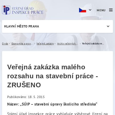
MENU
HLAVNÍ MĚSTO PRAHA
Veřejná zakázka malého ro
O nás
Ekonomika a provoz
Veřejné zakázky
Archiv veřejných zakázek
Veřejná zakázka malého rozsahu na stavební práce - ZRUŠENO
Veřejná zakázka malého
rozsahu na stavební práce -
ZRUŠENO
Publikováno: 18. 5. 2015
Název: „SÚIP – stavební úpravy školicího střediska“
Státní úřad inspekce práce vyhlašuje výběrové řízení na