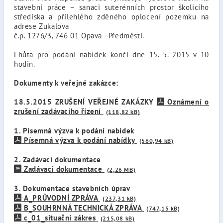
stavební práce – sanaci suterénních prostor školicího
střediska a přilehlého zděného oplocení pozemku na
adrese Zukalova
č.p. 1276/3, 746 01 Opava - Předměstí.
Lhůta pro podání nabídek končí dne 15. 5. 2015 v 10
hodin.
Dokumenty k veřejné zakázce:
18.5.2015 ZRUŠENÍ VEŘEJNÉ ZAKÁZKY
Oznámení o
zrušení zadávacího řízení
(118,82 kB)
1. Písemná výzva k podání nabídek
Písemná výzva k podání nabídky
(560,94 kB)
2. Zadávací dokumentace
Zadávací dokumentace
(2,26 MB)
3. Dokumentace stavebních úprav
A_PRŮVODNÍ ZPRÁVA
(237,31 kB)
B_SOUHRNNÁ TECHNICKÁ ZPRÁVA
(747,15 kB)
c_01_situační zákres
(215,08 kB)