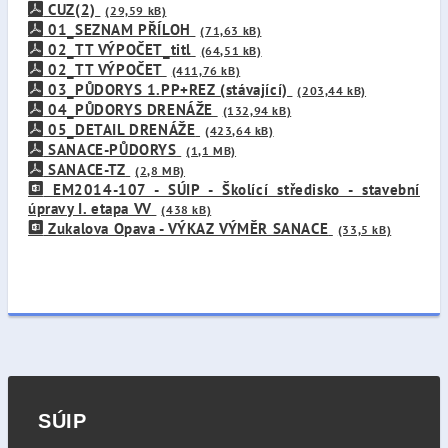
CUZ(2)
(29,59 kB)
01_SEZNAM PŘÍLOH
(71,63 kB)
02_TT VÝPOČET_titl
(64,51 kB)
02_TT VÝPOČET
(411,76 kB)
03_PŮDORYS 1.PP+REZ (stávající)
(203,44 kB)
04_PŮDORYS DRENÁŽE
(132,94 kB)
05_DETAIL DRENÁŽE
(423,64 kB)
SANACE-PŮDORYS
(1,1 MB)
SANACE-TZ
(2,8 MB)
EM2014-107 - SÚIP - Školící středisko - stavební
úpravy I. etapa VV
(438 kB)
Zukalova Opava - VÝKAZ VÝMĚR SANACE
(33,5 kB)
SÚIP