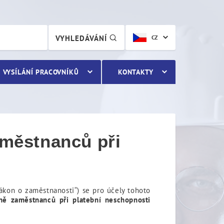
ů při platební neschopno
VYHLEDÁVÁNÍ
CZ
VYSÍLÁNÍ PRACOVNÍKŮ
KONTAKTY
aměstnanců při
zákon o zaměstnanosti“) se pro účely tohoto
ně zaměstnanců při platební neschopnosti