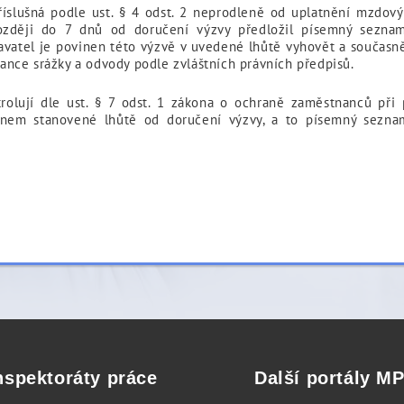
íslušná podle ust. § 4 odst. 2 neprodleně od uplatnění mzdo
ozději do 7 dnů od doručení výzvy předložil písemný sezn
vatel je povinen této výzvě v uvedené lhůtě vyhovět a současně
nce srážky a odvody podle zvláštních právních předpisů.
trolují dle ust. § 7 odst. 1 zákona o ochraně zaměstnanců při 
nem stanovené lhůtě od doručení výzvy, a to písemný sezna
nspektoráty práce
Další portály M