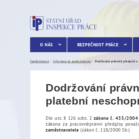
Dodržování právních před
O NÁS
BEZPEČNOST PRÁCE
Zaměstnanost
Informace ze zaměstnanosti
Dodržování právn
platební neschop
Dle ust. § 126 odst. 2
z
ákona č. 435/2004 
zákona za pracovněprávní předpisy považ
zaměstnavatele
(zákon č. 118/2000 Sb.)