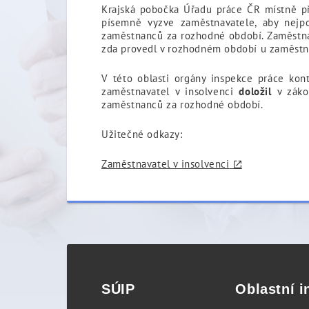
Krajská pobočka Úřadu práce ČR místně př
písemně vyzve zaměstnavatele, aby nejp
zaměstnanců za rozhodné období. Zaměstna
zda provedl v rozhodném období u zaměstna
V této oblasti orgány inspekce práce kon
zaměstnavatel v insolvenci
doložil
v záko
zaměstnanců za rozhodné období.
Užitečné odkazy:
Zaměstnavatel v insolvenci
SÚIP
Oblastní i