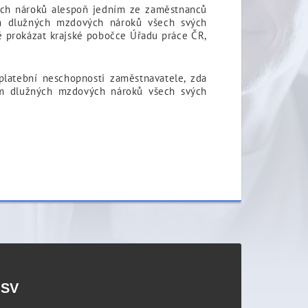
vých nároků alespoň jedním ze zaměstnanců
am dlužných mzdových nároků všech svých
 prokázat krajské pobočce Úřadu práce ČR,
platební neschopnosti zaměstnavatele, zda
m dlužných mzdových nároků všech svých
PSV