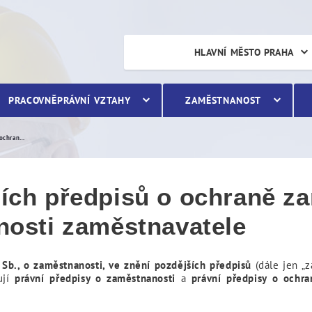
pisů o ochraně zaměstnanc
HLAVNÍ MĚSTO PRAHA
PRACOVNĚPRÁVNÍ VZTAHY
ZAMĚSTNANOST
Dodržování právních předpisů o ochraně zaměstnanců při platební neschopnosti zaměstnavatele
ích předpisů o ochraně z
nosti zaměstnavatele
Sb., o zaměstnanosti
, ve znění pozdějších předpisů
(dále jen „
ují
právní předpisy o zaměstnanosti
a
právní předpisy o ochra