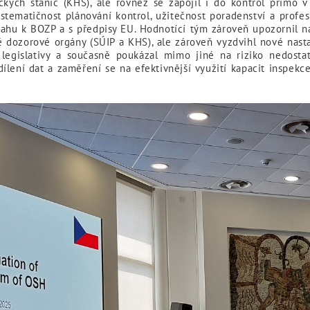
ckých stanic (KHS), ale rovněž se zapojil i do kontrol přímo v
systematičnost plánování kontrol, užitečnost poradenství a profe
tahu k BOZP a s předpisy EU. Hodnotící tým zároveň upozornil 
 dozorové orgány (SÚIP a KHS), ale zároveň vyzdvihl nové nasta
 legislativy a současně poukázal mimo jiné na riziko nedostatk
 sdílení dat a zaměření se na efektivnější využití kapacit inspe