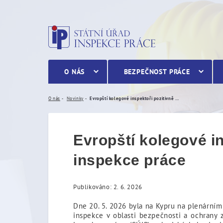
Evropští kolegové inspekt
O NÁS
BEZPEČNOST PRÁCE
O nás
Novinky
Evropští kolegové inspektoři pozitivně zhodnotili fungování české inspekce práce
Evropští kolegové in
inspekce práce
Publikováno: 2. 6. 2026
Dne 20. 5. 2026 byla na Kypru na plenární
inspekce v oblasti bezpečnosti a ochrany 