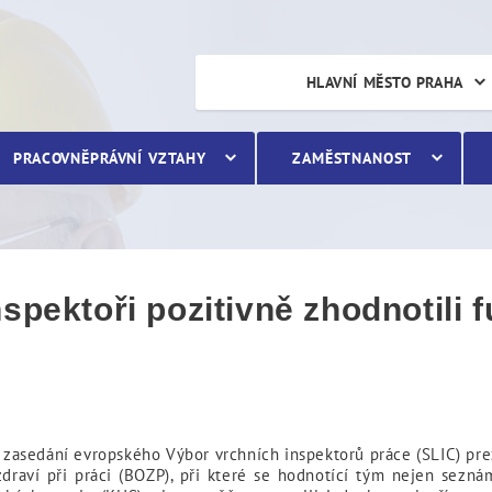
oři pozitivně zhodnotili f
HLAVNÍ MĚSTO PRAHA
PRACOVNĚPRÁVNÍ VZTAHY
ZAMĚSTNANOST
spektoři pozitivně zhodnotili
m zasedání evropského Výbor vrchních inspektorů práce (SLIC) pr
zdraví při práci (BOZP), při které se hodnotící tým nejen sezn