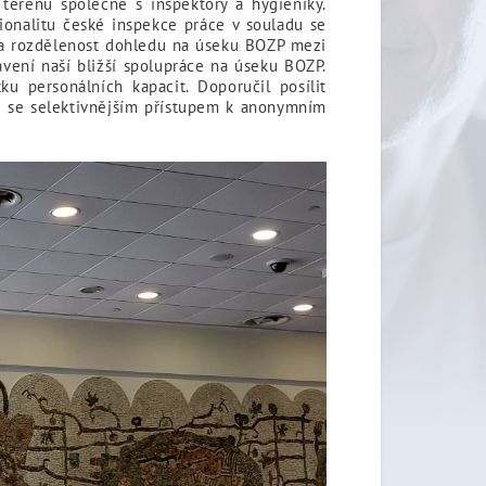
 terénu společně s inspektory a hygieniky.
sionalitu české inspekce práce v souladu se
na rozdělenost dohledu na úseku BOZP mezi
vení naší bližší spolupráce na úseku BOZP.
u personálních kapacit. Doporučil posílit
kce se selektivnějším přístupem k anonymním