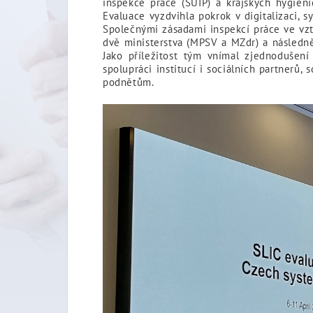
inspekce práce (SÚIP) a krajských hygieni
Evaluace vyzdvihla pokrok v digitalizaci, 
Společnými zásadami inspekcí práce ve vz
dvě ministerstva (MPSV a MZdr) a následně
Jako příležitost tým vnímal zjednodušení
spolupráci institucí i sociálních partnerů,
podnětům.