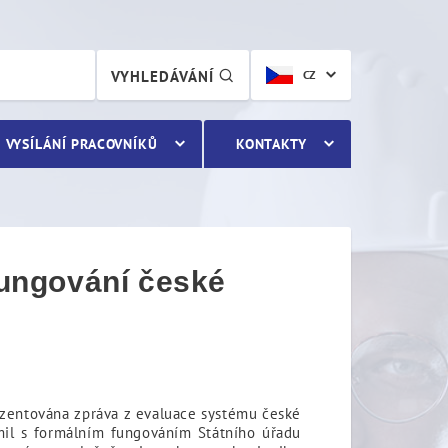
ungování české inspekce pr
VYHLEDÁVÁNÍ
CZ
VYSÍLÁNÍ PRACOVNÍKŮ
KONTAKTY
 fungování české
ezentována zpráva z evaluace systému české
ámil s formálním fungováním Státního úřadu