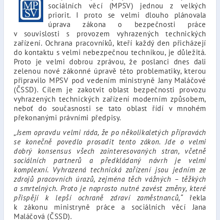
sociálních věcí (MPSV) jednou z velkých
priorit. I proto se velmi dlouho plánovala
úprava zákona o bezpečnosti práce
v souvislosti s provozem vyhrazených technických
zařízení. Ochrana pracovníků, kteří každý den přicházejí
do kontaktu s velmi nebezpečnou technikou, je důležitá.
Proto je velmi dobrou zprávou, že poslanci dnes dali
zelenou nové zákonné úpravě této problematiky, kterou
připravilo MPSV pod vedením ministryně Jany Maláčové
(ČSSD). Cílem je zakotvit oblast bezpečnosti provozu
vyhrazených technických zařízení moderním způsobem,
neboť do současnosti se tato oblast řídí v mnohém
překonanými právními předpisy.
„Jsem opravdu velmi ráda, že po několikaletých přípravách
se konečně povedlo prosadit tento zákon. Jde o velmi
dobrý konsensus všech zainteresovaných stran, včetně
sociálních partnerů a předkládaný návrh je velmi
komplexní. Vyhrazená technická zařízení jsou jedním ze
zdrojů pracovních úrazů, zejména těch vážných – těžkých
a smrtelných. Proto je naprosto nutné zavést změny, které
přispějí k lepší ochraně zdraví zaměstnanců,“
řekla
k zákonu ministryně práce a sociálních věcí Jana
Maláčová (ČSSD).