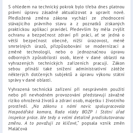
S ohledem na technický pokrok bylo třeba dnes platnou
právní úpravu zásadně aktualizovat a upravit nově.
Předložená změna zákona vychází ze zhodnocení
stávajícího právního stavu a z poznatků získaných
praktickou aplikací pravidel. Především by měla zvýšit
ochranu a bezpečnost zdraví při práci, ať se jedná o
větší bezpečnost obecně, nižší úrazovost, méně
smrtelných úrazů, přizpůsobování se modernizaci a
změně technologií, nebo o jednoznačnou úpravu
odborných způsobilostí osob, které v dané oblasti na
vyhrazených technických zařízeních pracují. Zákon
sebou přináší také snížení administrativní zátěže
některých dotčených subjektů a úpravu výkonu státní
správy v dané oblasti.
Vyhrazená technická zařízení při nesprávném použití
nebo při nevhodném provozování představují závažné
riziko ohrožená životů a zdraví osob, majetku i životního
prostředí.
„Na zákonu s námi navíc spolupracovala
Hospodářská komora, Rada vlády BOZP i Státní úřad
inspekce práce. Jde tedy o velmi detailně prodiskutovanou
změnu. A to považuji za klíčové,“
popsala vznik změn
Maláčová