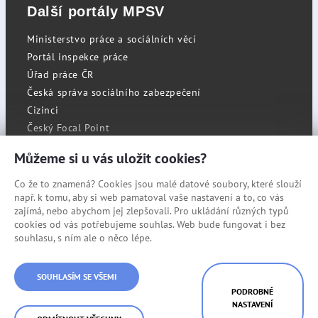
Další portály MPSV
Ministerstvo práce a sociálních věcí
Portál inspekce práce
Úřad práce ČR
Česká správa sociálního zabezpečení
Cizinci
Český Focal Point
Můžeme si u vás uložit cookies?
Co že to znamená? Cookies jsou malé datové soubory, které slouží
RSS
např. k tomu, aby si web pamatoval vaše nastavení a to, co vás
Cookies
zajímá, nebo abychom jej zlepšovali. Pro ukládání různých typů
cookies od vás potřebujeme souhlas. Web bude fungovat i bez
Prohlášení o přístupnosti
souhlasu, s ním ale o něco lépe.
Mapa stránek
© Státní úřad inspekce práce
SOUHLASÍM SE VŠEMI
PODROBNÉ
NASTAVENÍ