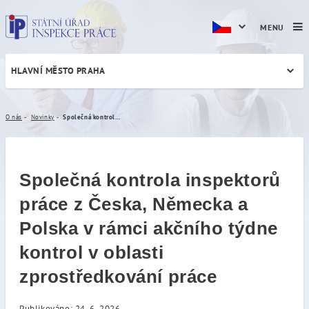
MENU
HLAVNÍ MĚSTO PRAHA
Společná kontrola inspektor
O nás
Novinky
Společná kontrola inspektorů práce z Česka, Německa a Polska v rámci akčního týdne kontrol v oblasti zprostředkování práce
Společná kontrola inspektorů
práce z Česka, Německa a
Polska v rámci akčního týdne
kontrol v oblasti
zprostředkování práce
Publikováno: 24. 6. 2026