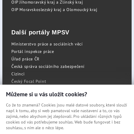
OIP Jihomoravský kraj a Zlínský kraj
OIP Moravskoslezský kraj a Olomoucký kraj
Další portály MPSV
Ministerstvo práce a sociálních věcí
Portál inspekce práce
Úřad práce ČR
Česká správa sociálního zabezpečení
Cizinci
Český Focal Point
Můžeme si u vás uložit cookies?
Co že to znamená? Cookies jsou malé datové soubory, které slouží
RSS
např. k tomu, aby si web pamatoval vaše nastavení a to, co vás
Cookies
zajímá, nebo abychom jej zlepšovali. Pro ukládání různých typů
cookies od vás potřebujeme souhlas. Web bude fungovat i bez
Prohlášení o přístupnosti
souhlasu, s ním ale o něco lépe.
Mapa stránek