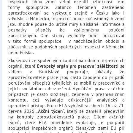
inspektoři obou zemí velmi ocenili užitečnost této
formy spolupráce. Zatímco fenomén zastřeného
zprostředkování se vyskytuje stejně v Česku jako i
v Polsku a Německu, inspekční praxe zúčastněných zemí
jsou shodné pouze do určité míry a získané informace a
poznatky přispěly ke vzájemnému poučení
zúčastněných. Obě strany vyjádřily přání pokračovat
v této formě spolupráce i v nadcházejícím období a
zúčastnit se podobných společných inspekcí v Německu
nebo Polsku.
Zkušenosti ze společných kontrol národních inspekčních
orgánů, které
Evropský orgán pro pracovní zálěžitosti
se
sídlem v Bratislavě podporuje, ukázaly, že
zprostředkovatelé práce jsou často zapojeni do případů
porušování předpisů týkajících se mobility pracovníků a
jejich sociálního zabezpečení. Vymáhání práva v těchto
případech je často složitější, zejména v přeshraničním
kontextu, což vyžaduje důkladnější analytický a
operativní přístup. Proto ELA vyhlásil ve dnech 16. až 21.
června 2026 „
Akční týden
“, který se zaměřil především
na kontroly zprostředkovatelů práce. Cílem akčních
týdnů, které ELA pravidelně vyhlašuje, je podpořit
spolupráci inspekčních orgánů členských zemí EU při