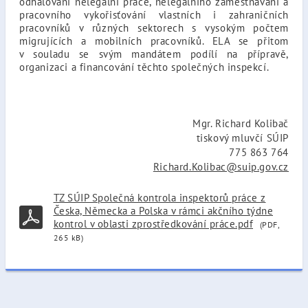
odhalování nelegální práce, nelegálního zaměstnávání a
pracovního vykořisťování vlastních i zahraničních
pracovníků v různých sektorech s vysokým počtem
migrujících a mobilních pracovníků. ELA se přitom
v souladu se svým mandátem podílí na přípravě,
organizaci a financování těchto společných inspekcí.
Mgr. Richard Kolibač
tiskový mluvčí SÚIP
775 863 764
Richard.Kolibac@suip.gov.cz
TZ SÚIP Společná kontrola inspektorů práce z
Česka, Německa a Polska v rámci akčního týdne
kontrol v oblasti zprostředkování práce.pdf
(PDF,
265 kB)