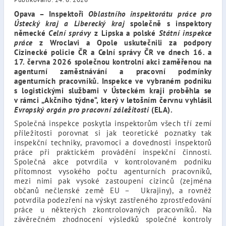
Opava – Inspektoři
Oblastního inspektorátu práce pro
Ústecký kraj a Liberecký kraj
společně s inspektory
německé
Celní správy
z Lipska a polské
Státní inspekce
práce
z Wroclavi a Opole uskutečnili za podpory
Cizinecké policie ČR a Celní správy ČR ve dnech 16. a
17. června 2026 společnou kontrolní akci zaměřenou na
agenturní zaměstnávání a pracovní podmínky
agenturních pracovníků. Inspekce ve vybraném podniku
s logistickými službami v Ústeckém kraji proběhla se
v rámci „Akčního týdne“, který v letošním červnu vyhlásil
Evropský orgán pro pracovní záležitosti
(ELA).
Společná inspekce poskytla inspektorům všech tří zemí
příležitosti porovnat si jak teoretické poznatky tak
inspekční techniky, pravomoci a dovednosti inspektorů
práce při praktickém provádění inspekční činnosti.
Společná akce potvrdila v kontrolovaném podniku
přítomnost vysokého počtu agenturních pracovníků,
mezi nimi pak vysoké zastoupení cizinců (zejména
občanů nečlenské země EU – Ukrajiny), a rovněž
potvrdila podezření na výskyt zastřeného zprostředování
práce u některých zkontrolovaných pracovníků. Na
závěrečném zhodnocení výsledků společné kontroly