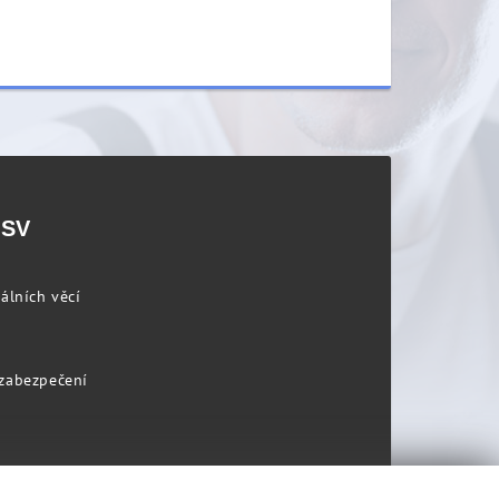
PSV
álních věcí
 zabezpečení