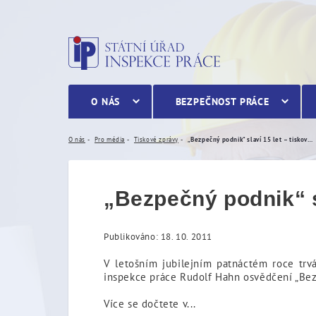
„Bezpečný podnik“ slaví 15
O NÁS
BEZPEČNOST PRÁCE
O nás
Pro média
Tiskové zprávy
„Bezpečný podnik“ slaví 15 let – tisková zpráva.
„Bezpečný podnik“ sl
Publikováno: 18. 10. 2011
V letošním jubilejním patnáctém roce trvá
inspekce práce Rudolf Hahn osvědčení „Bez
Více se dočtete v...