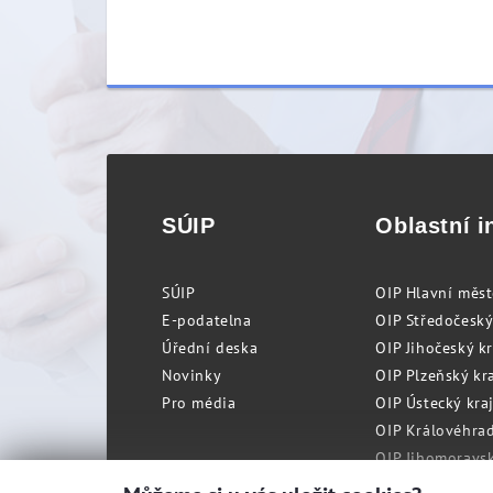
SÚIP
Oblastní i
SÚIP
OIP Hlavní měs
E-podatelna
OIP Středočeský
Úřední deska
OIP Jihočeský k
Novinky
OIP Plzeňský kra
Pro média
OIP Ústecký kraj
OIP Královéhrad
OIP Jihomoravský
OIP Moravskosle