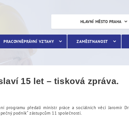
 let – tisková zpráva.
HLAVNÍ MĚSTO PRAHA
PRACOVNĚPRÁVNÍ VZTAHY
ZAMĚSTNANOST
aví 15 let – tisková zpráva.
ní programu předali ministr práce a sociálních věcí Jaromír D
pečný podnik“ zástupcům 11 společností.