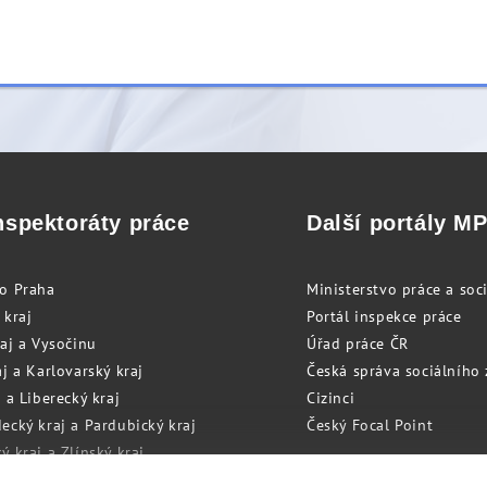
nspektoráty práce
Další portály M
to Praha
Ministerstvo práce a soci
 kraj
Portál inspekce práce
raj a Vysočinu
Úřad práce ČR
j a Karlovarský kraj
Česká správa sociálního
 a Liberecký kraj
Cizinci
ecký kraj a Pardubický kraj
Český Focal Point
 kraj a Zlínský kraj
zský kraj a Olomoucký kraj