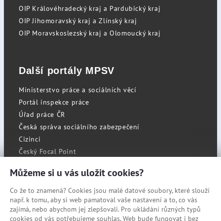
OIP Královéhradecký kraj a Pardubický kraj
OIP Jihomoravský kraj a Zlínský kraj
OIP Moravskoslezský kraj a Olomoucký kraj
Další portály MPSV
Ministerstvo práce a sociálních věcí
Portál inspekce práce
Úřad práce ČR
Česká správa sociálního zabezpečení
Cizinci
Český Focal Point
Můžeme si u vás uložit cookies?
Co že to znamená? Cookies jsou malé datové soubory, které slouží
RSS
např. k tomu, aby si web pamatoval vaše nastavení a to, co vás
Cookies
zajímá, nebo abychom jej zlepšovali. Pro ukládání různých typů
cookies od vás potřebujeme souhlas. Web bude fungovat i bez
Prohlášení o přístupnosti