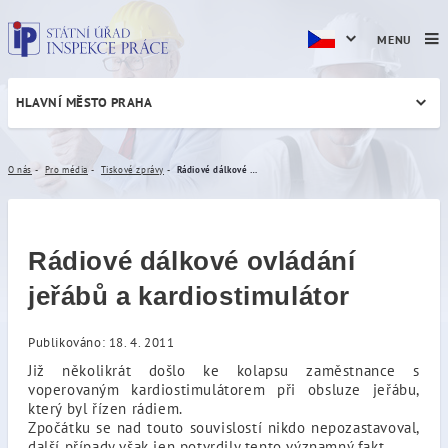
MENU
HLAVNÍ MĚSTO PRAHA
Rádiové dálkové ovládání je
O nás
Pro média
Tiskové zprávy
Rádiové dálkové ovládání jeřábů a kardiostimulátor
Rádiové dálkové ovládání
jeřábů a kardiostimulátor
Publikováno: 18. 4. 2011
Již několikrát došlo ke kolapsu zaměstnance s
voperovaným kardiostimulátorem při obsluze jeřábu,
který byl řízen rádiem.
Zpočátku se nad touto souvislostí nikdo nepozastavoval,
další případy však jen potvrdily tento významný fakt.