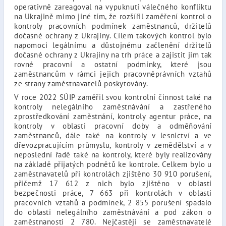
operativně zareagoval na vypuknutí válečného konfliktu
na Ukrajině mimo jiné tím, že rozšířil zaměření kontrol o
kontroly pracovních podmínek zaměstnanců, držitelů
dočasné ochrany z Ukrajiny. Cílem takových kontrol bylo
napomoci legálnímu a důstojnému začlenění držitelů
dočasné ochrany z Ukrajiny na trh práce a zajistit jim tak
rovné pracovní a ostatní podmínky, které jsou
zaměstnancům v rámci jejich pracovněprávních vztahů
ze strany zaměstnavatelů poskytovány.
V roce 2022 SÚIP zaměřil svou kontrolní činnost také na
kontroly nelegálního zaměstnávání a zastřeného
zprostředkování zaměstnání, kontroly agentur práce, na
kontroly v oblasti pracovní doby a odměňování
zaměstnanců, dále také na kontroly v lesnictví a ve
dřevozpracujícím průmyslu, kontroly v zemědělství a v
neposlední řadě také na kontroly, které byly realizovány
na základě přijatých podnětů ke kontrole.
Celkem bylo u
zaměstnavatelů při kontrolách zjištěno 30 910 porušení,
přičemž 17 612 z nich bylo zjištěno v oblasti
bezpečnosti práce, 7 663 při kontrolách v oblasti
pracovních vztahů a podmínek, 2 855 porušení spadalo
do oblasti nelegálního zaměstnávání a pod zákon o
zaměstnanosti 2 780. Nejčastěji se zaměstnavatelé