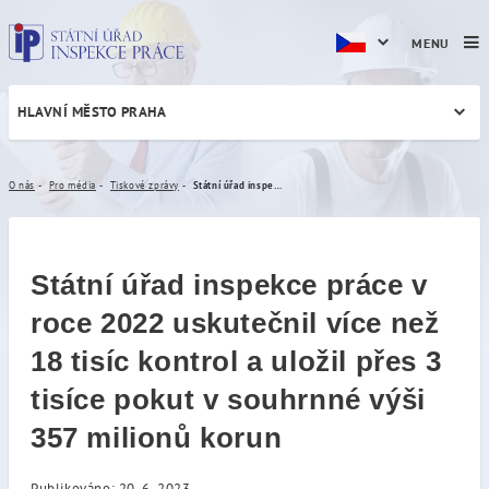
MENU
HLAVNÍ MĚSTO PRAHA
Státní úřad inspekce práce v
O nás
Pro média
Tiskové zprávy
Státní úřad inspekce práce v roce 2022 uskutečnil více než 18 tisíc kontrol a uložil přes 3 tisíce pokut v souhrnné výši 357 milionů korun
Státní úřad inspekce práce v
roce 2022 uskutečnil více než
18 tisíc kontrol a uložil přes 3
tisíce pokut v souhrnné výši
357 milionů korun
Publikováno: 20. 6. 2023