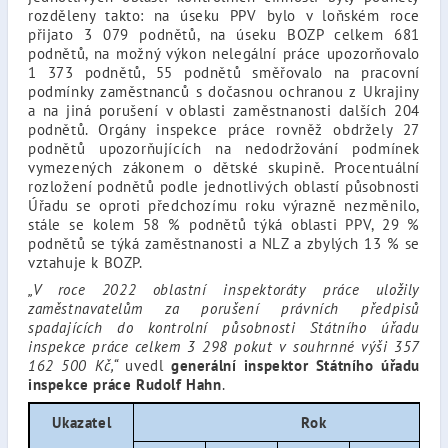
rozděleny takto: na úseku PPV bylo v loňském roce
přijato 3 079 podnětů, na úseku BOZP celkem 681
podnětů, na možný výkon nelegální práce upozorňovalo
1 373 podnětů, 55 podnětů směřovalo na pracovní
podmínky zaměstnanců s dočasnou ochranou z Ukrajiny
a na jiná porušení v oblasti zaměstnanosti dalších 204
podnětů. Orgány inspekce práce rovněž obdržely 27
podnětů upozorňujících na nedodržování podmínek
vymezených zákonem o dětské skupině. Procentuální
rozložení podnětů podle jednotlivých oblastí působnosti
Úřadu se oproti předchozímu roku výrazně nezměnilo,
stále se kolem 58 % podnětů týká oblasti PPV, 29 %
podnětů se týká zaměstnanosti a NLZ a zbylých 13 % se
vztahuje k BOZP.
„V roce 2022 oblastní inspektoráty práce uložily
zaměstnavatelům za porušení právních předpisů
spadajících do kontrolní působnosti Státního úřadu
inspekce práce celkem 3 298 pokut v souhrnné výši 357
162 500 Kč,“
uvedl
generální inspektor Státního úřadu
inspekce práce Rudolf Hahn
.
Ukazatel
Rok