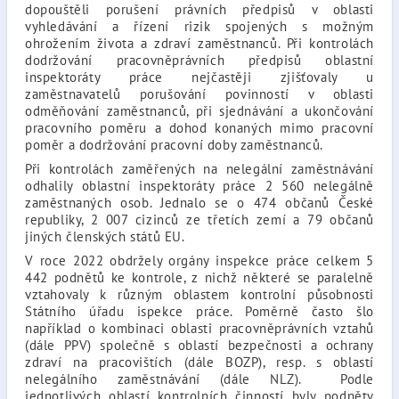
dopouštěli porušení právních předpisů v oblasti
vyhledávání a řízení rizik spojených s možným
ohrožením života a zdraví zaměstnanců. Při kontrolách
dodržování pracovněprávních předpisů oblastní
inspektoráty práce nejčastěji zjišťovaly u
zaměstnavatelů porušování povinností v oblasti
odměňování zaměstnanců, při sjednávání a ukončování
pracovního poměru a dohod konaných mimo pracovní
poměr a dodržování pracovní doby zaměstnanců.
Při kontrolách zaměřených na nelegální zaměstnávání
odhalily oblastní inspektoráty práce 2 560 nelegálně
zaměstnaných osob. Jednalo se o 474 občanů České
republiky, 2 007 cizinců ze třetích zemí a 79 občanů
jiných členských států EU.
V roce 2022 obdržely orgány inspekce práce celkem 5
442 podnětů ke kontrole, z nichž některé se paralelně
vztahovaly k různým oblastem kontrolní působnosti
Státního úřadu ispekce práce. Poměrně často šlo
například o kombinaci oblasti pracovněprávních vztahů
(dále PPV) společně s oblastí bezpečnosti a ochrany
zdraví na pracovištích (dále BOZP), resp. s oblastí
nelegálního zaměstnávání (dále NLZ). Podle
jednotlivých oblastí kontrolních činností byly podněty