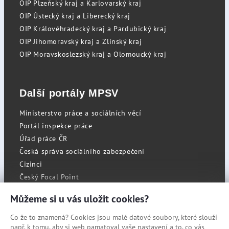
OIP Plzeňský kraj a Karlovarský kraj
OIP Ústecký kraj a Liberecký kraj
OIP Královéhradecký kraj a Pardubický kraj
OIP Jihomoravský kraj a Zlínský kraj
OIP Moravskoslezský kraj a Olomoucký kraj
Další portály MPSV
Ministerstvo práce a sociálních věcí
Portál inspekce práce
Úřad práce ČR
Česká správa sociálního zabezpečení
Cizinci
Český Focal Point
Můžeme si u vás uložit cookies?
Co že to znamená? Cookies jsou malé datové soubory, které slouží
RSS
např. k tomu, aby si web pamatoval vaše nastavení a to, co vás