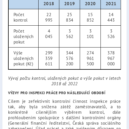
2018
2019
2020
2021
Počet
22
25
15
14
kontrol
995
834
852
443
Počet
4
3
3
3
uložených
045
562
101
526
pokut
Výše
299
344
274
378
uložených
359
576
961
967
pokut (Kč)
611
200
500
000
Vývoj počtu kontrol, uložených pokut a výše pokut v letech
2018 až 2022
VÝZVY PRO INSPEKCI PRÁCE PRO NÁSLEDUJÍCÍ OBDOBÍ
Cílem je zefektivnit kontrolní činnost inspekce práce
tak, aby byla snížena zátěž zaměstnavatelů, a to
konkrétně cílenějším výběrem kontrol, dále
prohloubením spolupráce s dalšími kontrolními orgány
(Generální finanční ředitelství, Česká správa sociálního
zabezpečení, Úřad práce) a také zvýšeným důrazem na