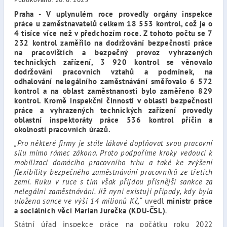
Praha - V uplynulém roce provedly orgány inspekce
práce u zaměstnavatelů celkem 18 553 kontrol, což je o
4 tisíce více než v předchozím roce. Z tohoto počtu se 7
232 kontrol zaměřilo na dodržování bezpečnosti práce
na pracovištích a bezpečný provoz vyhrazených
technických zařízení, 3 920 kontrol se věnovalo
dodržování pracovních vztahů a podmínek, na
odhalování nelegálního zaměstnávání směřovalo 6 572
kontrol a na oblast zaměstnanosti bylo zaměřeno 829
kontrol. Kromě inspekční činnosti v oblasti bezpečnosti
práce a vyhrazených technických zařízení provedly
oblastní inspektoráty práce 536 kontrol příčin a
okolností pracovních úrazů.
„Pro některé firmy je stále lákavé doplňovat svou pracovní
sílu mimo rámec zákona. Proto podpoříme kroky vedoucí k
mobilizaci domácího pracovního trhu a také ke zvýšení
flexibility bezpečného zaměstnávání pracovníků ze třetích
zemí. Ruku v ruce s tím však příjdou přísnější sankce za
nelegální zaměstnávání. Již nyní existují případy, kdy byla
uložena sance ve výši 14 milionů Kč,“
uvedl
ministr práce
a sociálních věcí Marian Jurečka (KDU-ČSL)
.
Státní úřad inspekce práce na počátku roku 2022