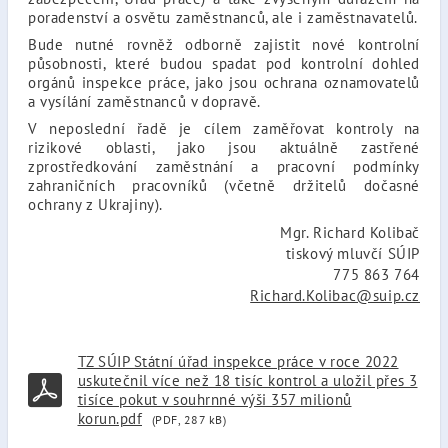
poradenství a osvětu zaměstnanců, ale i zaměstnavatelů.
Bude nutné rovněž odborně zajistit nové kontrolní
působnosti, které budou spadat pod kontrolní dohled
orgánů inspekce práce, jako jsou ochrana oznamovatelů
a vysílání zaměstnanců v dopravě.
V neposlední řadě je cílem zaměřovat kontroly na
rizikové oblasti, jako jsou aktuálně zastřené
zprostředkování zaměstnání a pracovní podmínky
zahraničních pracovníků (včetně držitelů dočasné
ochrany z Ukrajiny).
Mgr. Richard Kolibač
tiskový mluvčí SÚIP
775 863 764
Richard.Kolibac@suip.cz
TZ SÚIP Státní úřad inspekce práce v roce 2022
uskutečnil více než 18 tisíc kontrol a uložil přes 3
tisíce pokut v souhrnné výši 357 milionů
korun.pdf
(PDF, 287 kB)