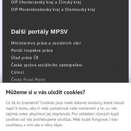
OIP Jihomoravský kraj a Zlínský kraj
OIP Moravskoslezský kraj a Olomoucký kraj
Další portály MPSV
Ministerstvo práce a sociálních věcí
Portál inspekce práce
Úřad práce ČR
Česká správa sociálního zabezpečení
Cizinci
Český Focal Point
Můžeme si u vás uložit cookies?
Co že to znamená? Cookies jsou malé datové soubory, které slouží
RSS
např. k tomu, aby si web pamatoval vaše nastavení a to, co vás
Cookies
zajímá, nebo abychom jej zlepšovali. Pro ukládání různých typů
cookies od vás potřebujeme souhlas. Web bude fungovat i bez
Prohlášení o přístupnosti
souhlasu, s ním ale o něco lépe.
Mapa stránek