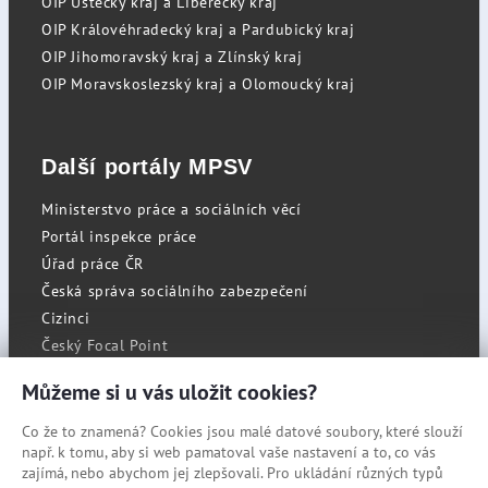
OIP Ústecký kraj a Liberecký kraj
OIP Královéhradecký kraj a Pardubický kraj
OIP Jihomoravský kraj a Zlínský kraj
OIP Moravskoslezský kraj a Olomoucký kraj
Další portály MPSV
Ministerstvo práce a sociálních věcí
Portál inspekce práce
Úřad práce ČR
Česká správa sociálního zabezpečení
Cizinci
Český Focal Point
Můžeme si u vás uložit cookies?
Co že to znamená? Cookies jsou malé datové soubory, které slouží
RSS
např. k tomu, aby si web pamatoval vaše nastavení a to, co vás
Cookies
zajímá, nebo abychom jej zlepšovali. Pro ukládání různých typů