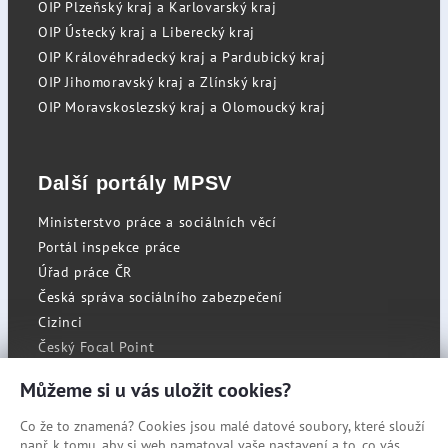
OIP Plzeňský kraj a Karlovarský kraj
OIP Ústecký kraj a Liberecký kraj
OIP Královéhradecký kraj a Pardubický kraj
OIP Jihomoravský kraj a Zlínský kraj
OIP Moravskoslezský kraj a Olomoucký kraj
Další portály MPSV
Ministerstvo práce a sociálních věcí
Portál inspekce práce
Úřad práce ČR
Česká správa sociálního zabezpečení
Cizinci
Český Focal Point
Můžeme si u vás uložit cookies?
Co že to znamená? Cookies jsou malé datové soubory, které slouží
RSS
např. k tomu, aby si web pamatoval vaše nastavení a to, co vás