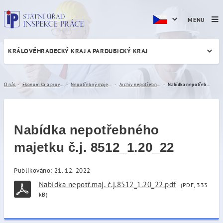
MENU
KRÁLOVÉHRADECKÝ KRAJ A PARDUBICKÝ KRAJ
Nabídka nepotřebného majet
O nás
Ekonomika a provoz
Nepotřebný majetek
Archiv nepotřebného majetku
Nabídka nepotřebného majetku č.j. 8512_1.20_22
Nabídka nepotřebného
majetku č.j. 8512_1.20_22
Publikováno: 21. 12. 2022
Nabídka nepotř.maj. č.j.8512_1.20_22.pdf
(PDF, 333
kB)