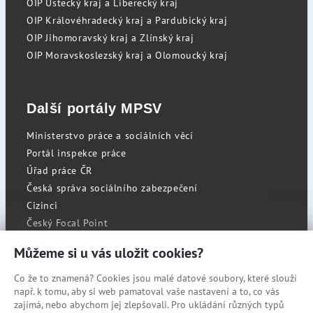
OIP Ústecký kraj a Liberecký kraj
OIP Královéhradecký kraj a Pardubický kraj
OIP Jihomoravský kraj a Zlínský kraj
OIP Moravskoslezský kraj a Olomoucký kraj
Další portály MPSV
Ministerstvo práce a sociálních věcí
Portál inspekce práce
Úřad práce ČR
Česká správa sociálního zabezpečení
Cizinci
Český Focal Point
Můžeme si u vás uložit cookies?
Co že to znamená? Cookies jsou malé datové soubory, které slouží
RSS
např. k tomu, aby si web pamatoval vaše nastavení a to, co vás
Cookies
zajímá, nebo abychom jej zlepšovali. Pro ukládání různých typů