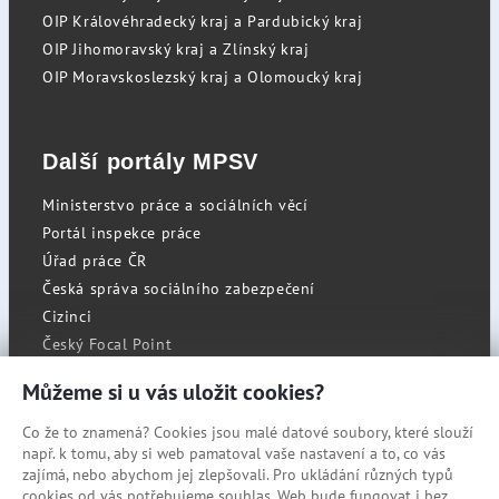
OIP Královéhradecký kraj a Pardubický kraj
OIP Jihomoravský kraj a Zlínský kraj
OIP Moravskoslezský kraj a Olomoucký kraj
Další portály MPSV
Ministerstvo práce a sociálních věcí
Portál inspekce práce
Úřad práce ČR
Česká správa sociálního zabezpečení
Cizinci
Český Focal Point
Můžeme si u vás uložit cookies?
Co že to znamená? Cookies jsou malé datové soubory, které slouží
RSS
např. k tomu, aby si web pamatoval vaše nastavení a to, co vás
Cookies
zajímá, nebo abychom jej zlepšovali. Pro ukládání různých typů
cookies od vás potřebujeme souhlas. Web bude fungovat i bez