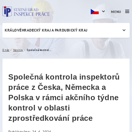
MENU
KRÁLOVÉHRADECKÝ KRAJ A PARDUBICKÝ KRAJ
Společná kontrola inspektor
O nás
Novinky
Společná kontrola inspektorů práce z Česka, Německa a Polska v rámci akčního týdne kontrol v oblasti zprostředkování práce
Společná kontrola inspektorů
práce z Česka, Německa a
Polska v rámci akčního týdne
kontrol v oblasti
zprostředkování práce
Publikováno: 24. 6. 2026