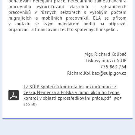
odhalování nelegální práce, nelegálního zaměstnávání a
pracovního vykořisťování vlastních i zahraničních
pracovníků v různých sektorech s vysokým počtem
migrujících a mobilních pracovníků. ELA se přitom
v souladu se svým mandátem podílí na přípravě,
organizaci a financování těchto společných inspekcí.
Mgr. Richard Kolibač
tiskový mluvčí SÚIP
775 863 764
Richard.Kolibac@suip.gov.cz
TZ SÚIP Společná kontrola inspektorů práce z
Česka, Německa a Polska v rámci akčního týdne
kontrol v oblasti zprostředkování práce.pdf
(PDF,
265 kB)