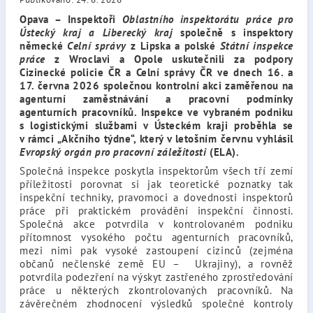
Opava – Inspektoři
Oblastního inspektorátu práce pro
Ústecký kraj a Liberecký kraj
společně s inspektory
německé
Celní správy
z Lipska a polské
Státní inspekce
práce
z Wroclavi a Opole uskutečnili za podpory
Cizinecké policie ČR a Celní správy ČR ve dnech 16. a
17. června 2026 společnou kontrolní akci zaměřenou na
agenturní zaměstnávání a pracovní podmínky
agenturních pracovníků. Inspekce ve vybraném podniku
s logistickými službami v Ústeckém kraji proběhla se
v rámci „Akčního týdne“, který v letošním červnu vyhlásil
Evropský orgán pro pracovní záležitosti
(ELA).
Společná inspekce poskytla inspektorům všech tří zemí
příležitosti porovnat si jak teoretické poznatky tak
inspekční techniky, pravomoci a dovednosti inspektorů
práce při praktickém provádění inspekční činnosti.
Společná akce potvrdila v kontrolovaném podniku
přítomnost vysokého počtu agenturních pracovníků,
mezi nimi pak vysoké zastoupení cizinců (zejména
občanů nečlenské země EU – Ukrajiny), a rovněž
potvrdila podezření na výskyt zastřeného zprostředování
práce u některých zkontrolovaných pracovníků. Na
závěrečném zhodnocení výsledků společné kontroly