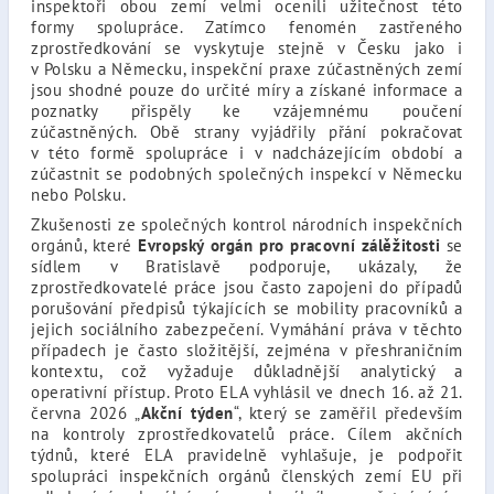
inspektoři obou zemí velmi ocenili užitečnost této
formy spolupráce. Zatímco fenomén zastřeného
zprostředkování se vyskytuje stejně v Česku jako i
v Polsku a Německu, inspekční praxe zúčastněných zemí
jsou shodné pouze do určité míry a získané informace a
poznatky přispěly ke vzájemnému poučení
zúčastněných. Obě strany vyjádřily přání pokračovat
v této formě spolupráce i v nadcházejícím období a
zúčastnit se podobných společných inspekcí v Německu
nebo Polsku.
Zkušenosti ze společných kontrol národních inspekčních
orgánů, které
Evropský orgán pro pracovní zálěžitosti
se
sídlem v Bratislavě podporuje, ukázaly, že
zprostředkovatelé práce jsou často zapojeni do případů
porušování předpisů týkajících se mobility pracovníků a
jejich sociálního zabezpečení. Vymáhání práva v těchto
případech je často složitější, zejména v přeshraničním
kontextu, což vyžaduje důkladnější analytický a
operativní přístup. Proto ELA vyhlásil ve dnech 16. až 21.
června 2026 „
Akční týden
“, který se zaměřil především
na kontroly zprostředkovatelů práce. Cílem akčních
týdnů, které ELA pravidelně vyhlašuje, je podpořit
spolupráci inspekčních orgánů členských zemí EU při