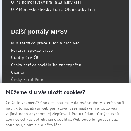
OIP Jihomoravský kraj a Zlínský kraj
OIP Moravskoslezský kraj a Olomoucký kraj
Další portály MPSV
Ministerstvo práce a sociálních věcí
Portál inspekce práce
Úřad práce ČR
Česká správa sociálního zabezpečení
Cizinci
Český Focal Point
Můžeme si u vás uložit cookies?
Co že to znamená? Cookies jsou malé datové soubory, které slouží
RSS
např. k tomu, aby si web pamatoval vaše nastavení a to, co vás
Cookies
zajímá, nebo abychom jej zlepšovali. Pro ukládání různých typů
cookies od vás potřebujeme souhlas. Web bude fungovat i bez
Prohlášení o přístupnosti
souhlasu, s ním ale o něco lépe.
Mapa stránek