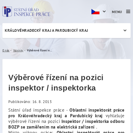
MENU
KRÁLOVÉHRADECKÝ KRAJ A PARDUBICKÝ KRAJ
Výběrové řízení na pozici in
O nás
Novinky
Výběrové řízení na pozici inspektor / inspektorka
Výběrové řízení na pozici
inspektor / inspektorka
Publikováno: 16. 8. 2013
Státní úřad inspekce práce -
Oblastní inspektorát práce
pro Královéhradecký kraj a Pardubický kraj
vyhlašuje
výběrové řízení na pozici
Inspektor / inspektorka odboru
BOZP se zaměřením na elektrická zařízení
.
Místo výkonu práce:
Oblastní inspektorát práce pro