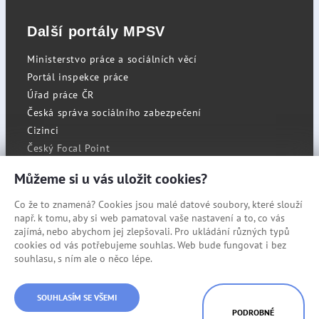
Další portály MPSV
Ministerstvo práce a sociálních věcí
Portál inspekce práce
Úřad práce ČR
Česká správa sociálního zabezpečení
Cizinci
Český Focal Point
Můžeme si u vás uložit cookies?
Co že to znamená? Cookies jsou malé datové soubory, které slouží
RSS
např. k tomu, aby si web pamatoval vaše nastavení a to, co vás
Cookies
zajímá, nebo abychom jej zlepšovali. Pro ukládání různých typů
cookies od vás potřebujeme souhlas. Web bude fungovat i bez
Prohlášení o přístupnosti
souhlasu, s ním ale o něco lépe.
Mapa stránek
© Státní úřad inspekce práce
SOUHLASÍM SE VŠEMI
PODROBNÉ