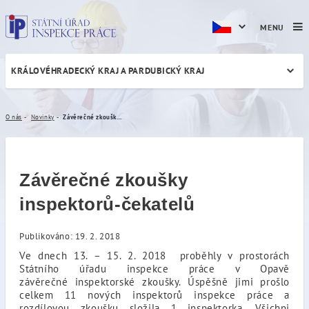
MENU
KRÁLOVÉHRADECKÝ KRAJ A PARDUBICKÝ KRAJ
Závěrečné zkoušky inspekto
O nás
Novinky
Závěrečné zkoušky inspektorů-čekatelů
Závěrečné zkoušky
inspektorů-čekatelů
Publikováno: 19. 2. 2018
Ve dnech 13. – 15. 2. 2018 proběhly v prostorách
Státního úřadu inspekce práce v Opavě
závěrečné inspektorské zkoušky. Úspěšně jimi prošlo
celkem 11 nových inspektorů inspekce práce a
rozdílovou zkoušku složila 1 inspektorka. Všichni