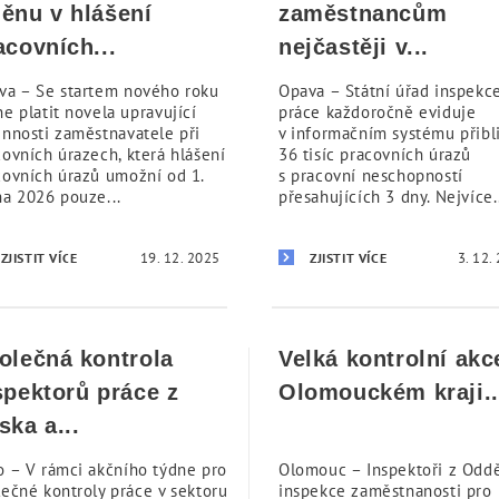
ěnu v hlášení
zaměstnancům
acovních...
nejčastěji v...
va – Se startem nového roku
Opava – Státní úřad inspekc
e platit novela upravující
práce každoročně eviduje
innosti zaměstnavatele při
v informačním systému přibl
covních úrazech, která hlášení
36 tisíc pracovních úrazů
covních úrazů umožní od 1.
s pracovní neschopností
na 2026 pouze...
přesahujících 3 dny. Nejvíce.
19. 12. 2025
3. 12.
ZJISTIT VÍCE
ZJISTIT VÍCE
olečná kontrola
Velká kontrolní akc
spektorů práce z
Olomouckém kraji..
ska a...
o – V rámci akčního týdne pro
Olomouc – Inspektoři z Odd
lečné kontroly práce v sektoru
inspekce zaměstnanosti pro