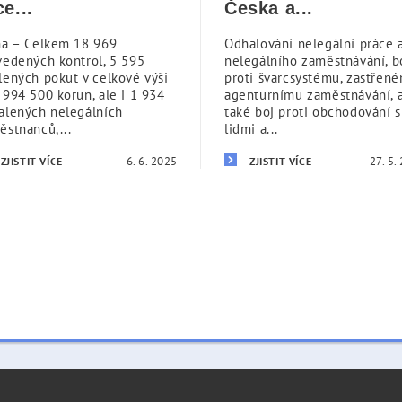
ce...
Česka a...
ha – Celkem 18 969
Odhalování nelegální práce 
vedených kontrol, 5 595
nelegálního zaměstnávání, b
lených pokut v celkové výši
proti švarcsystému, zastřen
 994 500 korun, ale i 1 934
agenturnímu zaměstnávání, 
alených nelegálních
také boj proti obchodování s
ěstnanců,...
lidmi a...
6. 6. 2025
27. 5.
ZJISTIT VÍCE
ZJISTIT VÍCE