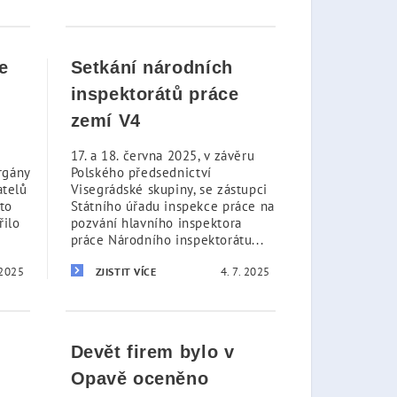
e
Setkání národních
inspektorátů práce
zemí V4
17. a 18. června 2025, v závěru
rgány
Polského předsednictví
atelů
Visegrádské skupiny, se zástupci
to
Státního úřadu inspekce práce na
řilo
pozvání hlavního inspektora
práce Národního inspektorátu...
 2025
4. 7. 2025
ZJISTIT VÍCE
Devět firem bylo v
Opavě oceněno