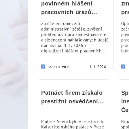
povinném hlášení
zm
pracovních úrazů...
pr
Za účelem omezení
Opa
administrativní zátěže, zvýšení
začn
přehlednosti pro zaměstnavatele
pov
a sjednocení nahlašovaných údajů
pra
dochází od 1. 1. 2026 k
pra
digitalizaci hlášení pracovních...
led
1. 1. 2026
ZJISTIT VÍCE
Patnáct firem získalo
Sp
prestižní osvědčení...
in
Če
Praha – Včera bylo v prostorách
Brn
Kaiserštejnského paláce v Praze
spo