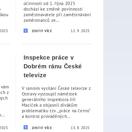
účinností od 1. října 2025
o
dochází ke změně povinnosti
lkou
zaměstnavatele při zaměstnávání
zaměstnanců ze...
 2025
12. 9. 2025
ZJISTIT VÍCE
Inspekce práce v
Dobrém ránu České
televize
u vám
V ranním vysílání České televize z
ech z
Ostravy vystoupil náměstek
ných
generálního inspektora Jiří
Macíček a objasnil divákům
problematiku tzv. „práce na černo“
...
a kontrol prováděných...
 2025
13. 8. 2025
ZJISTIT VÍCE