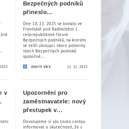
Bezpečných podniků
přineslo...
e
Dne 10. 11. 2025 se konalo ve
Frenštátě pod Radhoštěm 1.
ižně
celorepublikové fórum
Bezpečných podniků, na kterém
se sešli zástupci skoro poloviny
..
všech Bezpečných podniků
společně...
 2025
11. 11. 2025
ZJISTIT VÍCE
e v
Upozornění pro
.
zaměstnavatele: nový
přestupek v...
ělení
Dovolujeme si vás touto cestou
informovat o skutečnosti, že s