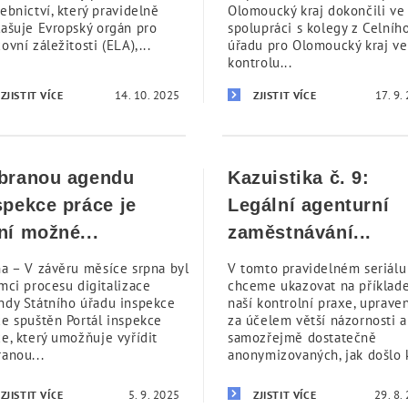
ebnictví, který pravidelně
Olomoucký kraj dokončili ve
lašuje Evropský orgán pro
spolupráci s kolegy z Celníh
ovní záležitosti (ELA),...
úřadu pro Olomoucký kraj ve
kontrolu...
14. 10. 2025
17. 9.
ZJISTIT VÍCE
ZJISTIT VÍCE
branou agendu
Kazuistika č. 9:
spekce práce je
Legální agenturní
ní možné...
zaměstnávání...
ha – V závěru měsíce srpna byl
V tomto pravidelném seriál
ámci procesu digitalizace
chceme ukazovat na příklad
ndy Státního úřadu inspekce
naší kontrolní praxe, uprave
ce spuštěn Portál inspekce
za účelem větší názornosti a
ce, který umožňuje vyřídit
samozřejmě dostatečně
anou...
anonymizovaných, jak došlo k
5. 9. 2025
29. 8.
ZJISTIT VÍCE
ZJISTIT VÍCE