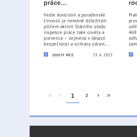
práce...
ro
Vedle kontrolní a poradenské
Pra
činnosti je neméně důležitým
pro
pilířem aktivit Státního úřadu
udě
inspekce práce také osvěta a
468
prevence – zejména v oblasti
odh
bezpečnosti a ochrany zdraví...
zam
23. 6. 2025
ZJISTIT VÍCE
1
2