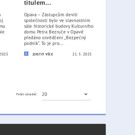
titulem...
a
Opava – Zástupcům devíti
oj
společností bylo ve slavnostním
ému
sále historické budovy Kulturního
ale
domu Petra Bezruče v Opavě
předáno osvědčení „Bezpečný
podnik“. To je pro...
 2025
21. 5. 2025
ZJISTIT VÍCE
Počet výsledků: