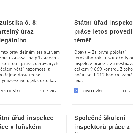
zuistika č. 8:
Státní úřad inspekc
rtelný úraz
práce letos provedl
legálního...
téměř...
omto pravidelném seriálu vám
Opava – Za první pololetí
eme ukazovat na příkladech z
letošního roku uskutečnily o
í kontrolní praxe, upravených
inspekce práce u zaměstnav
účelem větší názornosti a
celkem 9 869 kontrol. Z toho
ozřejmě dostatečně
počtu se 4 212 kontrol zamě
nymizovaných, jak došlo k...
na...
14. 7. 2025
11. 7.
ZJISTIT VÍCE
ZJISTIT VÍCE
átní úřad inspekce
Společné školení
áce v loňském
inspektorů práce z