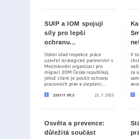
SUIP a IOM spojují
Ka
síly pro lepší
Sm
ochranu...
ne
Státní úřad inspekce práce
V t
uzavřel strategické partnerství s
chc
Mezinárodní organizací pro
naš
migraci (IOM Česká republika),
za 
jehož cílem je posílit ochranu
sam
pracovních práv a zlepšení...
ano
21. 7. 2025
ZJISTIT VÍCE
Osvěta a prevence:
St
důležitá součást
pr