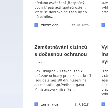
předáno osvědčení „Bezpečný
stav
podnik“ patnácti společnostem,
vyh
které se dobrovolně zapojily do
prac
národního...
22. 10. 2025
ZJISTIT VÍCE
Zaměstnávání cizinců
Vy
s dočasnou ochranou
in
–...
ny
Lex Ukrajina VII zavedl zánik
Pra
dočasné ochrany pro cizince, kteří
v r
jsou déle než 90 dní hlášeni na
age
adrese sídla správního orgánu
prá
Ministerstva vnitra (ke...
prá
vybr
8. 9. 2025
ZJISTIT VÍCE