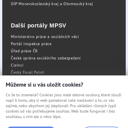
OIP Moravskoslezský kraj a Olomoucký kraj
Další portály MPSV
Ministerstvo práce a sociálních věcí
Portál inspekce práce
Úřad práce ČR
Česká správa sociálního zabezpečení
Cizinci
Český Focal Point
Můžeme si u vás uložit cookies?
Co že to znamená? Cookies jsou malé datové soubory, které slouží
RSS
např. k tomu, aby si web pamatoval vaše nastavení a to, co vás
Cookies
zajímá, nebo abychom jej zlepšovali. Pro ukládání různých typů
cookies od vás potřebujeme souhlas. Web bude fungovat i bez
Prohlášení o přístupnosti
souhlasu, s ním ale o něco lépe.
Mapa stránek