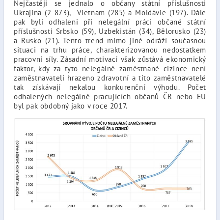
Nejčastěji se jednalo o občany státní příslušnosti
Ukrajina (2 873), Vietnam (285) a Moldávie (197). Dále
pak byli odhaleni při nelegální práci občané státní
příslušnosti Srbsko (59), Uzbekistán (34), Bělorusko (23)
a Rusko (21). Tento trend mimo jiné odráží současnou
situaci na trhu práce, charakterizovanou nedostatkem
pracovní síly. Zásadní motivací však zůstává ekonomický
faktor, kdy za tyto nelegálně zaměstnané cizince není
zaměstnavateli hrazeno zdravotní a tito zaměstnavatelé
tak získávají nekalou konkurenční výhodu. Počet
odhalených nelegálně pracujících občanů ČR nebo EU
byl pak obdobný jako v roce 2017.