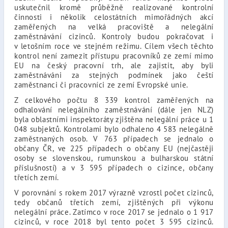
uskutečnil kromě průběžně realizované kontrolní
činnosti i několik celostátních mimořádných akcí
zaměřených na velká pracoviště a nelegální
zaměstnávání cizinců. Kontroly budou pokračovat i
v letošním roce ve stejném režimu. Cílem všech těchto
kontrol není zamezit přístupu pracovníků ze zemí mimo
EU na český pracovní trh, ale zajistit, aby byli
zaměstnáváni za stejných podmínek jako čeští
zaměstnanci či pracovníci ze zemí Evropské unie.
Z celkového počtu 8 339 kontrol zaměřených na
odhalování nelegálního zaměstnávání (dále jen NLZ)
byla oblastními inspektoráty zjištěna nelegální práce u 1
048 subjektů. Kontrolami bylo odhaleno 4 583 nelegálně
zaměstnaných osob. V 763 případech se jednalo o
občany ČR, ve 225 případech o občany EU (nejčastěji
osoby se slovenskou, rumunskou a bulharskou státní
příslušností) a v 3 595 případech o cizince, občany
třetích zemí.
V porovnání s rokem 2017 výrazně vzrostl počet cizinců,
tedy občanů třetích zemí, zjištěných při výkonu
nelegální práce. Zatímco v roce 2017 se jednalo o 1 917
cizinců, v roce 2018 byl tento počet 3 595 cizinců.