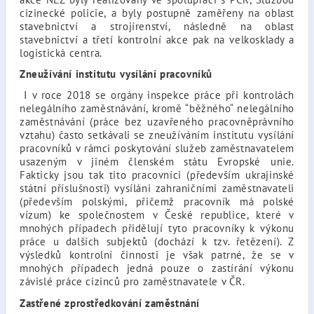
cizinecké policie, a byly postupně zaměřeny na oblast
stavebnictví a strojírenství, následně na oblast
stavebnictví a třetí kontrolní akce pak na velkosklady a
logistická centra.
Zneužívání institutu vysílání pracovníků
I v roce 2018 se orgány inspekce práce při kontrolách
nelegálního zaměstnávání, kromě “běžného“ nelegálního
zaměstnávání (práce bez uzavřeného pracovněprávního
vztahu) často setkávali se zneužíváním institutu vysílání
pracovníků v rámci poskytování služeb zaměstnavatelem
usazeným v jiném členském státu Evropské unie.
Fakticky jsou tak tito pracovníci (především ukrajinské
státní příslušnosti) vysíláni zahraničními zaměstnavateli
(především polskými, přičemž pracovník má polské
vízum) ke společnostem v České republice, které v
mnohých případech přidělují tyto pracovníky k výkonu
práce u dalších subjektů (dochází k tzv. řetězení). Z
výsledků kontrolní činnosti je však patrné, že se v
mnohých případech jedná pouze o zastírání výkonu
závislé práce cizinců pro zaměstnavatele v ČR.
Zastřené zprostředkování zaměstnání