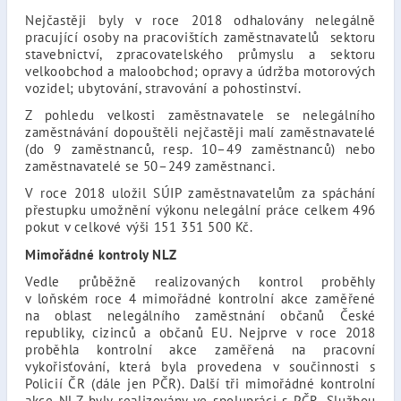
Nejčastěji byly v roce 2018 odhalovány nelegálně
pracující osoby na pracovištích zaměstnavatelů sektoru
stavebnictví, zpracovatelského průmyslu a sektoru
velkoobchod a maloobchod; opravy a údržba motorových
vozidel; ubytování, stravování a pohostinství.
Z pohledu velkosti zaměstnavatele se nelegálního
zaměstnávání dopouštěli nejčastěji malí zaměstnavatelé
(do 9 zaměstnanců, resp. 10–49 zaměstnanců) nebo
zaměstnavatelé se 50–249 zaměstnanci.
V roce 2018 uložil SÚIP zaměstnavatelům za spáchání
přestupku umožnění výkonu nelegální práce celkem 496
pokut v celkové výši 151 351 500 Kč.
Mimořádné kontroly NLZ
Vedle průběžně realizovaných kontrol proběhly
v loňském roce 4 mimořádné kontrolní akce zaměřené
na oblast nelegálního zaměstnání občanů České
republiky, cizinců a občanů EU. Nejprve v roce 2018
proběhla kontrolní akce zaměřená na pracovní
vykořisťování, která byla provedena v součinnosti s
Policií ČR (dále jen PČR). Další tři mimořádné kontrolní
akce NLZ byly realizovány ve spolupráci s PČR, Službou