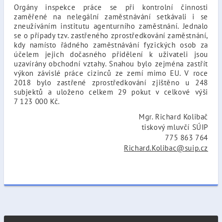
Orgány inspekce práce se při kontrolní činnosti
zaměřené na nelegální zaměstnávání setkávali i se
zneužíváním institutu agenturního zaměstnání. Jednalo
se o případy tzv. zastřeného zprostředkování zaměstnání,
kdy namísto řádného zaměstnávání fyzických osob za
účelem jejich dočasného přidělení k uživateli jsou
uzavírány obchodní vztahy. Snahou bylo zejména zastřít
výkon závislé práce cizinců ze zemí mimo EU. V roce
2018 bylo zastřené zprostředkování zjištěno u 248
subjektů a uloženo celkem 29 pokut v celkové výši
7 123 000 Kč.
Mgr. Richard Kolibač
tiskový mluvčí SÚIP
775 863 764
Richard.Kolibac@suip.cz