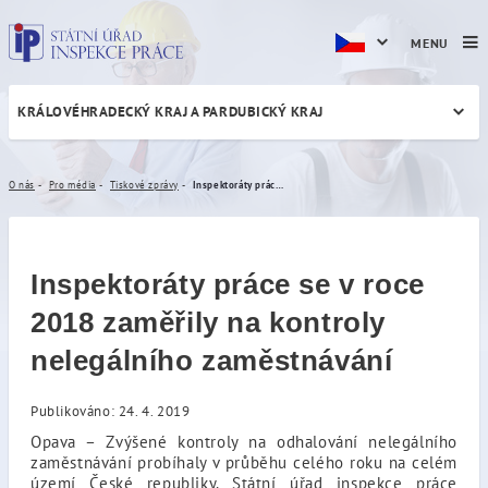
MENU
KRÁLOVÉHRADECKÝ KRAJ A PARDUBICKÝ KRAJ
Inspektoráty práce se v roc
O nás
Pro média
Tiskové zprávy
Inspektoráty práce se v roce 2018 zaměřily na kontroly nelegálního zaměstnávání
Inspektoráty práce se v roce
2018 zaměřily na kontroly
nelegálního zaměstnávání
Publikováno: 24. 4. 2019
Opava – Zvýšené kontroly na odhalování nelegálního
zaměstnávání probíhaly v průběhu celého roku na celém
území České republiky. Státní úřad inspekce práce