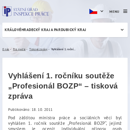
MENU
KRÁLOVÉHRADECKÝ KRAJ A PARDUBICKÝ KRAJ
Vyhlášení 1. ročníku soutěž
O nás
Pro média
Tiskové zprávy
Vyhlášení 1. ročníku soutěže „Profesionál BOZP“ – tisková zpráva
Vyhlášení 1. ročníku soutěže
„Profesionál BOZP“ – tisková
zpráva
Publikováno: 18. 10. 2011
Pod záštitou ministra práce a sociálních věcí byl
vyhlášen 1. ročník soutěže „Profesionál BOZP“, jejímž
smyslem je ocenit individuální přínosy osob