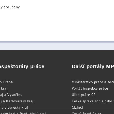
ly doručeny.
nspektoráty práce
Další portály M
to Praha
Ministerstvo práce a soci
 kraj
Portál inspekce práce
raj a Vysočinu
Úřad práce ČR
j a Karlovarský kraj
Česká správa sociálního
 a Liberecký kraj
Cizinci
ecký kraj a Pardubický kraj
Český Focal Point