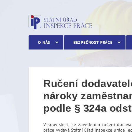
Potvrzení podle § 324a od
O NÁS
BEZPEČNOST PRÁCE
Ručení dodavatel
nároky zaměstnan
podle § 324a odst
V souvislosti se zavedením ručení dodav
práce vydává Státní úřad inspekce práce jed