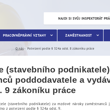
st. 8 zákoníku práce
NAJDI SI SVŮJ INSPEKTORÁT PR
PRACOVNĚPRÁVNÍ VZTAHY
ZAMĚSTNANOST
O nás
Potvrzení podle § 324a odst. 8 zákoníku práce
e (stavebního podnikatele
ců poddodavatele a vydáv
. 9 zákoníku práce
atele (stavebního podnikatele) za mzdové nároky zaměstnanců 
no z potvrzení podle § 324a odst. 9.