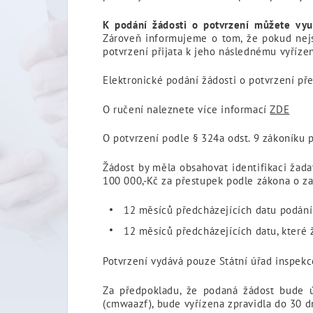
K podání žádosti o potvrzení můžete využ
Zároveň informujeme o tom, že pokud nejs
potvrzení přijata k jeho následnému vyřízen
Elektronické podání žádosti o potvrzení př
O ručení naleznete více informací
ZDE
O potvrzení podle § 324a odst. 9 zákoníku 
Žádost by měla obsahovat identifikaci žad
100 000,-Kč za přestupek podle zákona o za
12 měsíců předcházejících datu podání
12 měsíců předcházejících datu, které 
Potvrzení vydává pouze Státní úřad inspekce
Za předpokladu, že podaná žádost bude úp
(cmwaazf), bude vyřízena zpravidla do 30 d