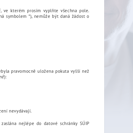
ř
, ve kterém prosím vyplňte všechna pole.
ená symbolem *), nemůže být daná žádost o
nebyla pravomocně uložena pokuta vyšší než
ně
):
zení nevydávají.
, zaslána nejlépe do datové schránky SÚIP