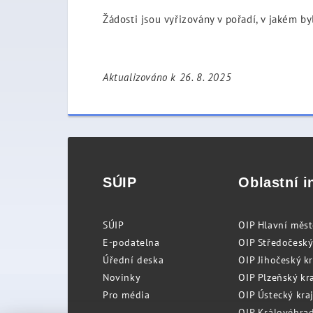
Žádosti jsou vyřizovány v pořadí, v jakém by
Aktualizováno k 26. 8. 2025
SÚIP
Oblastní i
SÚIP
OIP Hlavní měs
E-podatelna
OIP Středočeský
Úřední deska
OIP Jihočeský k
Novinky
OIP Plzeňský kra
Pro média
OIP Ústecký kraj
OIP Královéhrad