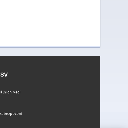
PSV
álních věcí
 zabezpečení