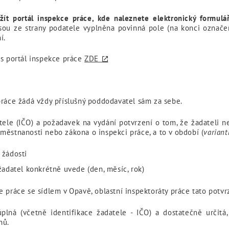
ít portál inspekce práce, kde naleznete elektronický formulá
ou ze strany podatele vyplněna povinná pole (na konci označ
í.
es portál inspekce práce
ZDE
práce žádá vždy příslušný poddodavatel sám za sebe.
atele (IČO) a požadavek na vydání potvrzení o tom, že žadateli 
městnanosti nebo zákona o inspekci práce, a to v období (
variant
 žádosti
žadatel konkrétně uvede (den, měsíc, rok)
 práce se sídlem v Opavě, oblastní inspektoráty práce tato potvr
lná (včetně identifikace žadatele - IČO) a dostatečně určitá
nů.