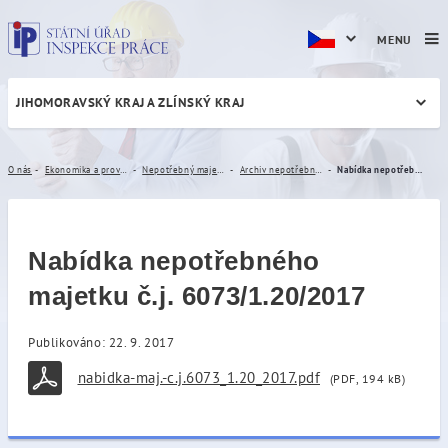
MENU
JIHOMORAVSKÝ KRAJ A ZLÍNSKÝ KRAJ
Nabídka nepotřebného majet
O nás
Ekonomika a provoz
Nepotřebný majetek
Archiv nepotřebného majetku
Nabídka nepotřebného majetku č.j. 6073/1.20/2017
Nabídka nepotřebného
majetku č.j. 6073/1.20/2017
Publikováno: 22. 9. 2017
nabidka-maj.-c.j.6073_1.20_2017.pdf
(PDF, 194 kB)