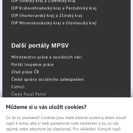
OIP Ústecký kraj a Liberecký kraj
OIP Královéhradecký kraj a Pardubický kraj
OIP Jihomoravský kraj a Zlínský kraj
OIP Moravskoslezský kraj a Olomoucký kraj
Další portály MPSV
Ministerstvo práce a sociálních věcí
Portál inspekce práce
Úřad práce ČR
Česká správa sociálního zabezpečení
Cizinci
Český Focal Point
Můžeme si u vás uložit cookies?
Co že to znamená? Cookies jsou malé datové soubory, které slouží
RSS
např. k tomu, aby si web pamatoval vaše nastavení a to, co vás
Cookies
zajímá, nebo abychom jej zlepšovali. Pro ukládání různých typů