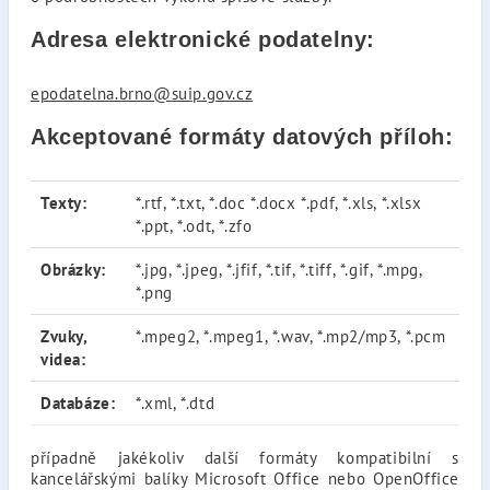
Adresa elektronické podatelny:
epodatelna.brno@suip.gov.cz
Akceptované formáty datových příloh:
Texty:
*.rtf, *.txt, *.doc *.docx *.pdf, *.xls, *.xlsx
*.ppt, *.odt, *.zfo
Obrázky:
*.jpg, *.jpeg, *.jfif, *.tif, *.tiff, *.gif, *.mpg,
*.png
Zvuky,
*.mpeg2, *.mpeg1, *.wav, *.mp2/mp3, *.pcm
videa:
Databáze:
*.xml, *.dtd
případně jakékoliv další formáty kompatibilní s
kancelářskými balíky Microsoft Office nebo OpenOffice