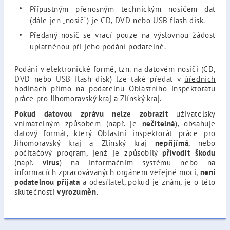
Přípustným přenosným technickým nosičem dat
(dále jen „nosič“) je CD, DVD nebo USB flash disk.
Předaný nosič se vrací pouze na výslovnou žádost
uplatněnou při jeho podání podatelně.
Podání v elektronické formě, tzn. na datovém nosiči (CD,
DVD nebo USB flash disk) lze také předat v
úředních
hodinách
přímo na podatelnu Oblastního inspektorátu
práce pro Jihomoravský kraj a Zlínský kraj.
Pokud datovou zprávu nelze zobrazit
uživatelsky
vnímatelným způsobem (např. je
nečitelná
), obsahuje
datový formát, který Oblastní inspektorát práce pro
Jihomoravský kraj a Zlínský kraj
nepřijímá
, nebo
počítačový program, jenž je způsobilý
přivodit škodu
(např.
virus
) na informačním systému nebo na
informacích zpracovávaných orgánem veřejné moci,
není
podatelnou přijata
a odesílatel, pokud je znám, je o této
skutečnosti
vyrozuměn
.