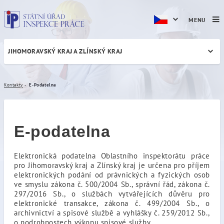
MENU
JIHOMORAVSKÝ KRAJ A ZLÍNSKÝ KRAJ
E-Podatelna
Kontakty
E-Podatelna
E-podatelna
Elektronická podatelna Oblastního inspektorátu práce
pro Jihomoravský kraj a Zlínský kraj je určena pro příjem
elektronických podání od právnických a fyzických osob
ve smyslu zákona č. 500/2004 Sb., správní řád, zákona č.
297/2016 Sb., o službách vytvářejících důvěru pro
elektronické transakce, zákona č. 499/2004 Sb., o
archivnictví a spisové službě a vyhlášky č. 259/2012 Sb.,
o podrobnostech výkonu spisové služby.