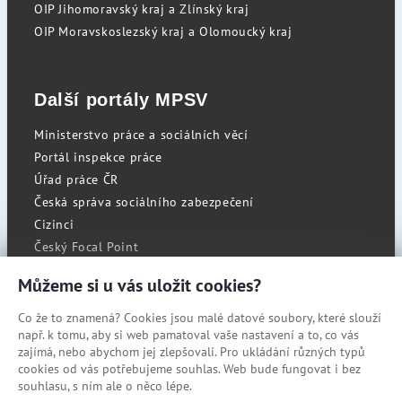
OIP Jihomoravský kraj a Zlínský kraj
OIP Moravskoslezský kraj a Olomoucký kraj
Další portály MPSV
Ministerstvo práce a sociálních věcí
Portál inspekce práce
Úřad práce ČR
Česká správa sociálního zabezpečení
Cizinci
Český Focal Point
Můžeme si u vás uložit cookies?
Co že to znamená? Cookies jsou malé datové soubory, které slouží
RSS
např. k tomu, aby si web pamatoval vaše nastavení a to, co vás
Cookies
zajímá, nebo abychom jej zlepšovali. Pro ukládání různých typů
cookies od vás potřebujeme souhlas. Web bude fungovat i bez
Prohlášení o přístupnosti
souhlasu, s ním ale o něco lépe.
Mapa stránek