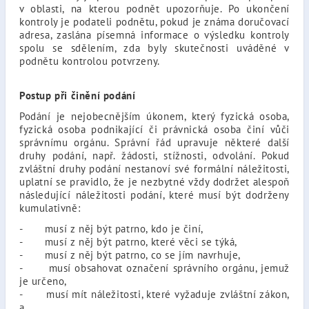
v oblasti, na kterou podnět upozorňuje. Po ukončení
kontroly je podateli podnětu, pokud je známa doručovací
adresa, zaslána písemná informace o výsledku kontroly
spolu se sdělením, zda byly skutečnosti uváděné v
podnětu kontrolou potvrzeny.
Postup při činění podání
Podání je nejobecnějším úkonem, který fyzická osoba,
fyzická osoba podnikající či právnická osoba činí vůči
správnímu orgánu. Správní řád upravuje některé další
druhy podání, např. žádosti, stížnosti, odvolání. Pokud
zvláštní druhy podání nestanoví své formální náležitosti,
uplatní se pravidlo, že je nezbytné vždy dodržet alespoň
následující náležitosti podání, které musí být dodrženy
kumulativně:
- musí z něj být patrno, kdo je činí,
- musí z něj být patrno, které věci se týká,
- musí z něj být patrno, co se jím navrhuje,
- musí obsahovat označení správního orgánu, jemuž
je určeno,
- musí mít náležitosti, které vyžaduje zvláštní zákon,
a