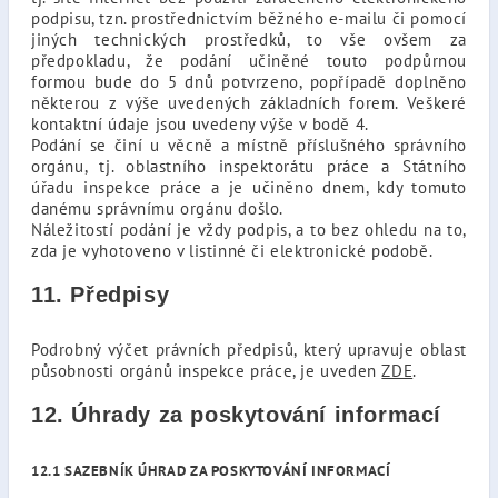
podpisu, tzn. prostřednictvím běžného e-mailu či pomocí
jiných technických prostředků, to vše ovšem za
předpokladu, že podání učiněné touto podpůrnou
formou bude do 5 dnů potvrzeno, popřípadě doplněno
některou z výše uvedených základních forem. Veškeré
kontaktní údaje jsou uvedeny výše v bodě 4.
Podání se činí u věcně a místně příslušného správního
orgánu, tj. oblastního inspektorátu práce a Státního
úřadu inspekce práce a je učiněno dnem, kdy tomuto
danému správnímu orgánu došlo.
Náležitostí podání je vždy podpis, a to bez ohledu na to,
zda je vyhotoveno v listinné či elektronické podobě.
11. Předpisy
Podrobný výčet právních předpisů, který upravuje oblast
působnosti orgánů inspekce práce, je uveden
ZDE
.
12. Úhrady za poskytování informací
12.1 SAZEBNÍK ÚHRAD ZA POSKYTOVÁNÍ INFORMACÍ