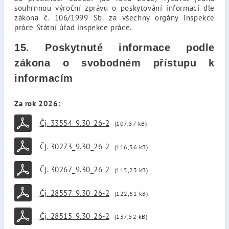
souhrnnou výroční zprávu o poskytování informací dle
zákona č. 106/1999 Sb. za všechny orgány inspekce
práce Státní úřad inspekce práce.
15. Poskytnuté informace podle
zákona o svobodném přístupu k
informacím
Za rok 2026:
Čj. 33554_9.30_26-2
(107,57 kB)
Čj. 30273_9.30_26-2
(116,36 kB)
Čj. 30267_9.30_26-2
(115,23 kB)
Čj. 28557_9.30_26-2
(122,61 kB)
Čj. 28515_9.30_26-2
(137,52 kB)