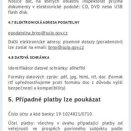
Nosiče dat, na kterých oblastní inspektorát přijímá
dokumenty v elektronické podobě: CD, DVD nebo USB
flash disk.
4.7 ELEKTRONICKÁ ADRESA PODATELNY
epodatelna.brno@suip.gov.cz
Další elektronické adresy: písemné dotazy (poradenství)
lze zaslat na email:
brno@suip.gov.cz
4.8 DATOVÁ SCHRÁNKA
Identifikátor datové schránky: a9heffd
Formáty datových zpráv: pdf, jpg, html, rtf, doc (formát
rtf upřednostňujeme proti formátu doc z důvodu vyšší
bezpečnosti a kompatibility)
5. Případné platby lze poukázat
Číslo účtu a kód banky: 19-1024821/0710
Účel platby: všechny v úvahu připadající platby od
veřejnosti ve prospěch povinného subjektu podle