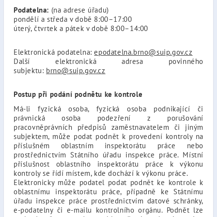
Podatelna:
(na adrese úřadu)
pondělí a středa v době 8:00–17:00
úterý, čtvrtek a pátek v době 8:00–14:00
Elektronická podatelna:
epodatelna.brno@suip.gov.cz
Další elektronická adresa povinného
subjektu:
brno@suip.gov.cz
Postup při podání podnětu ke kontrole
Má-li fyzická osoba, fyzická osoba podnikající či
právnická osoba podezření z porušování
pracovněprávních předpisů zaměstnavatelem či jiným
subjektem, může podat podnět k provedení kontroly na
příslušném oblastním inspektorátu práce nebo
prostřednictvím Státního úřadu inspekce práce. Místní
příslušnost oblastního inspektorátu práce k výkonu
kontroly se řídí místem, kde dochází k výkonu práce.
Elektronicky může podatel podat podnět ke kontrole k
oblastnímu inspektorátu práce, případně ke Státnímu
úřadu inspekce práce prostřednictvím datové schránky,
e-podatelny či e-mailu kontrolního orgánu. Podnět lze