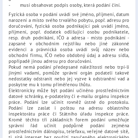
- musí obsahovat podpis osoby, která podání činí.
Fyzická osoba v podání uvádí své jméno, příjmení, datum
narození a místo svého trvalého pobytu, popř. adresu pro
doručování, fyzická osoba podnikající pak uvádí jméno,
příjmení, popř. dodatek odlišující osobu podnikatele,
resp. druh podnikání, IČO a adresa - místo podnikání -
zapsané v obchodním rejstříku nebo jiné zákonné
evidenci a právnická osoba uvádí svůj název nebo
obchodní firmu, IČO nebo obdobný údaj a adresu sídla,
popřípadě jinou adresu pro doručování.
Pokud nemá podání předepsané náležitosti nebo trpí-li
jinými vadami, pomůže správní orgán podateli takové
nedostatky odstranit nebo jej vyzve k odstranění vad a
poskytne mu k tomu přiměřenou lhůtu.
Elektronicky může být podání učiněno prostřednictvím
datové schránky, e-podatelny či e-mailu orgánu inspekce
práce. Podání lze učinit rovněž ústně do protokolu.
Podání lze zaslat i poštou na adresu oblastního
inspektorátu práce či Státního úřadu inspekce práce.
Kromě těchto tří základních forem podání umožňuje
správní řád učinit podpůrně podání zejména
prostřednictvím dálnopisu, telefaxu, veřejné datové sítě,
tj. sítě internet bez použití zaručeného elektronického