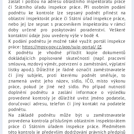
zaslat i poštou na adresu oblastního inspektorátu práce
či Státního úřadu inspekce práce. Při osobním podání
podnětu ke kontrole lze sepsaný podnět přinést na
oblastní inspektorát práce či Státní úřad inspekce práce,
nebo jej lze sepsat s pracovníkem inspektorátu v rámci
doby určené pro poskytování poradenství. Veškeré
kontaktní údaje jsou uvedeny výše v bodě 4.
K podání podnětu je možné také využít portál inspekce
práce:
https://mpsv.gov.cz/app/suip-portal/
.
K podnětu je vhodné přiložit kopie dokumentů
dokládajících popisované skutečnosti (např. pracovní
smlouva, mzdový výměr, potvrzení o zaměstnání, výplatní
lístky apod.). Důležité je řádně označit zaměstnavatele
či jiný subjekt, proti kterému podnět směřuje, to
znamená uvést jeho název, sídlo, IČO, místo výkonu
práce, pokud je jiné než sídlo. Pro případ nutnosti
doplnění podnětu a zaslání informace o výsledku
provedené kontroly je důležité uvést jméno podatele,
doručovací adresu, telefon či jiný kontakt na podatele
podnětu.
Na základě podnětu může být u zaměstnavatele
provedena kontrola příslušným oblastním inspektorátem
práce či Státním úřadem inspekce práce. Předmětem
této kontroly je především dodržování právních předpisů