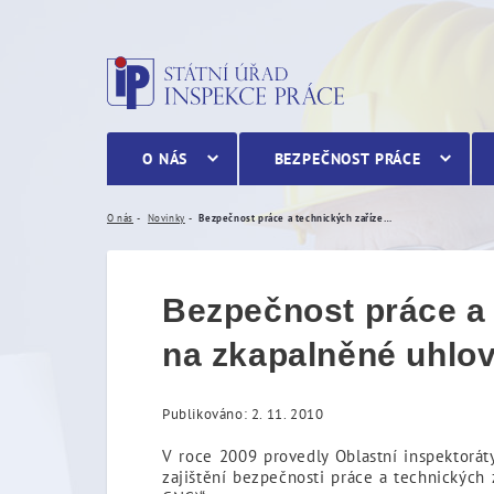
Bezpečnost práce a techni
O NÁS
BEZPEČNOST PRÁCE
O nás
Novinky
Bezpečnost práce a technických zařízení při provozu čerpacích stanic na zkapalněné uhlovodíkové plyny (LPG, CNG)
Bezpečnost práce a 
na zkapalněné uhlo
Publikováno: 2. 11. 2010
V roce 2009 provedly Oblastní inspektoráty
zajištění bezpečnosti práce a technických 