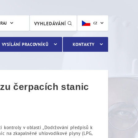
u čerpacích stanic na zka
KRAJ
VYHLEDÁVÁNÍ
CZ
VYSÍLÁNÍ PRACOVNÍKŮ
KONTAKTY
zu čerpacích stanic
i kontroly v oblasti „Dodržování předpisů k
anic na zkapalněné uhlovodíkové plyny (LPG,