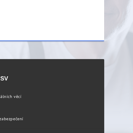
PSV
álních věcí
 zabezpečení