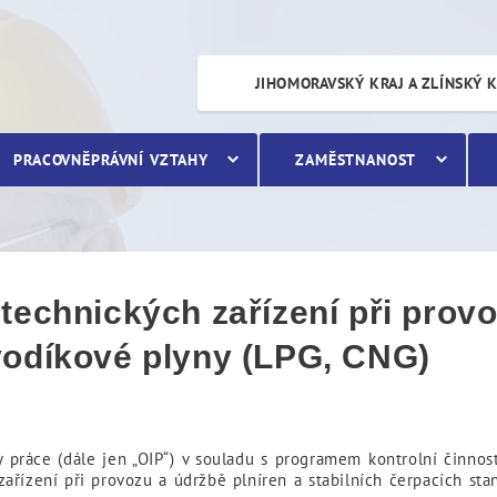
ckých zařízení při provoz
JIHOMORAVSKÝ KRAJ A ZLÍNSKÝ 
PRACOVNĚPRÁVNÍ VZTAHY
ZAMĚSTNANOST
technických zařízení při provo
vodíkové plyny (LPG, CNG)
 práce (dále jen „OIP“) v souladu s programem kontrolní činnost
zařízení při provozu a údržbě plníren a stabilních čerpacích st