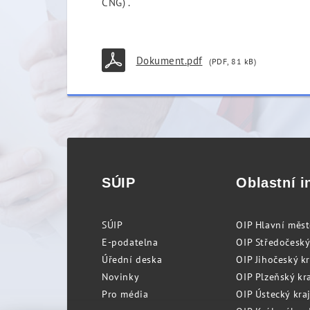
CNG)“.
Dokument.pdf
(PDF, 81 kB)
SÚIP
Oblastní i
SÚIP
OIP Hlavní měs
E-podatelna
OIP Středočeský
Úřední deska
OIP Jihočeský k
Novinky
OIP Plzeňský kra
Pro média
OIP Ústecký kraj