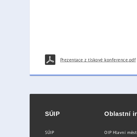
Prezentace z tiskové konference.pdf
SÚIP
Oblastní i
SÚIP
OIP Hlavní měs