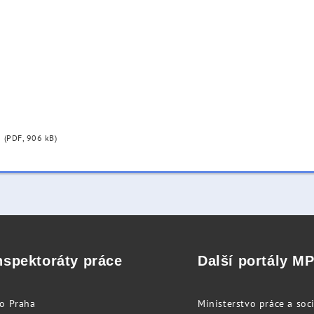
(PDF, 906 kB)
nspektoráty práce
Další portály M
to Praha
Ministerstvo práce a soci