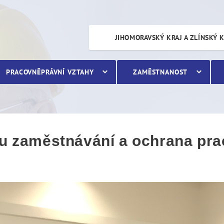
městnávání a ochrana prac
JIHOMORAVSKÝ KRAJ A ZLÍNSKÝ 
PRACOVNĚPRÁVNÍ VZTAHY
ZAMĚSTNANOST
ímu zaměstnávání a ochrana pr