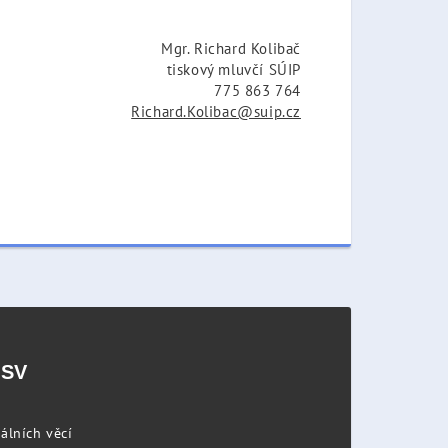
Mgr. Richard Kolibač
tiskový mluvčí SÚIP
775 863 764
Richard.Kolibac@suip.cz
PSV
álních věcí