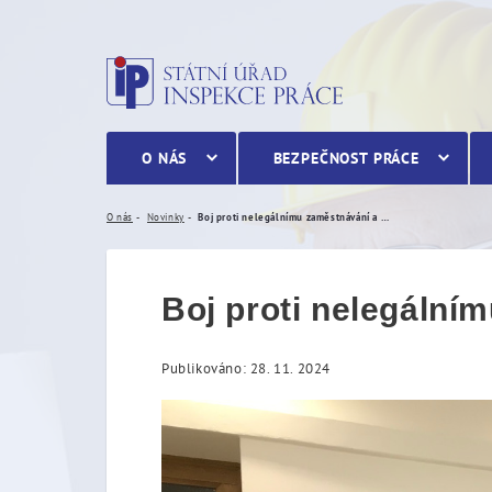
Boj proti nelegálnímu za
O NÁS
BEZPEČNOST PRÁCE
O nás
Novinky
Boj proti nelegálnímu zaměstnávání a ochrana pracovních podmínek
Boj proti nelegáln
Publikováno: 28. 11. 2024