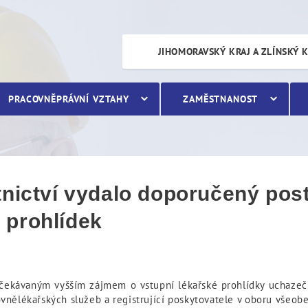
í vydalo doporučený postu
JIHOMORAVSKÝ KRAJ A ZLÍNSKÝ 
PRACOVNĚPRÁVNÍ VZTAHY
ZAMĚSTNANOST
tnictví vydalo doporučený pos
 prohlídek
s očekávaným vyšším zájmem o vstupní lékařské prohlídky uchazeč
ělékařských služeb a registrující poskytovatele v oboru všeobecn