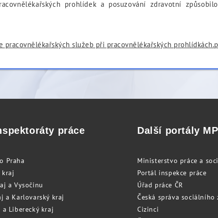
pracovnělékařských prohlídek a posuzování zdravotní způsobilo
 pracovnělékařských služeb při pracovnělékařských prohlídkách.
nspektoráty práce
Další portály M
to Praha
Ministerstvo práce a soci
 kraj
Portál inspekce práce
raj a Vysočinu
Úřad práce ČR
j a Karlovarský kraj
Česká správa sociálního
 a Liberecký kraj
Cizinci