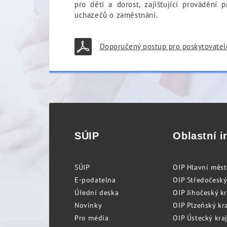
pro děti a dorost, zajišťující provádění 
uchazečů o zaměstnání.
Doporučený postup pro poskytovatele
SÚIP
Oblastní i
SÚIP
OIP Hlavní měs
E-podatelna
OIP Středočeský
Úřední deska
OIP Jihočeský k
Novinky
OIP Plzeňský kra
Pro média
OIP Ústecký kraj