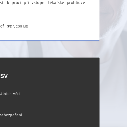
sti k práci při vstupní lékařské prohlídce
pdf
(PDF, 258 kB)
PSV
álních věcí
 zabezpečení