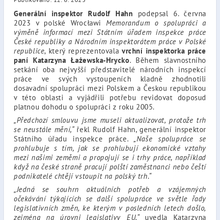
Generální inspektor Rudolf Hahn
podepsal 6. června
2023 v polské Wrocławi
Memorandum o spolupráci a
výměně informací mezi Státním úřadem inspekce práce
České republiky a Národním inspektorátem práce v Polské
republice
, který reprezentovala
vrchní inspektorka práce
paní Katarzyna Łażewska-Hrycko
. Během slavnostního
setkání oba nejvyšší představitelé národních inspekcí
práce ve svých vystoupeních kladně zhodnotili
dosavadní spolupráci mezi Polskem a Českou republikou
v této oblasti a vyjádřili potřebu revidovat doposud
platnou dohodu o spolupráci z roku 2005.
„Předchozí smlouvu jsme museli aktualizovat, protože trh
se neustále mění,“
řekl Rudolf Hahn, generální inspektor
Státního úřadu inspekce práce
. „Naše spolupráce se
prohlubuje s tím, jak se prohlubují ekonomické vztahy
mezi našimi zeměmi a propojují se i trhy práce, například
když na české straně pracují polští zaměstnanci nebo čeští
podnikatelé chtějí vstoupit na polský trh.“
„Jedná se souhrn aktuálních potřeb a vzájemných
očekávání týkajících se další spolupráce ve světle řady
legislativních změn, ke kterým v posledních letech došlo,
zejména na úrovni legislativy EU,“
uvedla Katarzyna