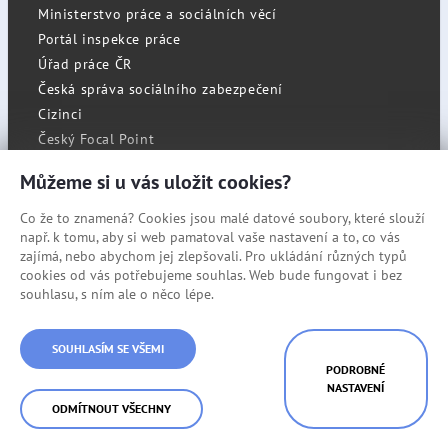
Ministerstvo práce a sociálních věcí
Portál inspekce práce
Úřad práce ČR
Česká správa sociálního zabezpečení
Cizinci
Český Focal Point
Můžeme si u vás uložit cookies?
Co že to znamená? Cookies jsou malé datové soubory, které slouží
RSS
např. k tomu, aby si web pamatoval vaše nastavení a to, co vás
Cookies
zajímá, nebo abychom jej zlepšovali. Pro ukládání různých typů
cookies od vás potřebujeme souhlas. Web bude fungovat i bez
Prohlášení o přístupnosti
souhlasu, s ním ale o něco lépe.
Mapa stránek
SOUHLASÍM SE VŠEMI
© Státní úřad inspekce práce
PODROBNÉ
NASTAVENÍ
ODMÍTNOUT VŠECHNY