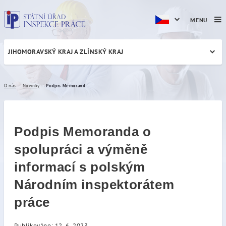
MENU
JIHOMORAVSKÝ KRAJ A ZLÍNSKÝ KRAJ
Podpis Memoranda o spolup
O nás
Novinky
Podpis Memoranda o spolupráci a výměně informací s polským Národním inspektorátem práce
Podpis Memoranda o
spolupráci a výměně
informací s polským
Národním inspektorátem
práce
Publikováno: 12. 6. 2023