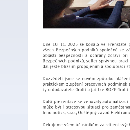
Dne 10. 11. 2025 se konalo ve Frenštátě 
všech Bezpečných podniků společně se zás
oblasti bezpečnosti a ochrany zdraví př
Bezpečných podniků, sdílet správnou praxi
dál ještě bližším propojením a spoluprací s
Dozvěděli jsme se novém způsobu hlášení 
praktickém zlepšení pracovních podmínek a p
tyto dodavatele školit a jak lze BOZP školit
Další prezentace se věnovaly automatizaci
může být i stresovou situací pro zaměstna
Innomotics, s.r.o., Odštěpný závod Elektrom
Děkujeme všem účastníkům za sdílení svých 