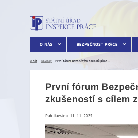
První fórum Bezpečných p
O NÁS
BEZPEČNOST PRÁCE
O nás
Novinky
První fórum Bezpečných podniků přineslo inspirativní výměnu zkušeností s cílem zvýšit úroveň BOZP
První fórum Bezpečn
zkušeností s cílem 
Publikováno: 11. 11. 2025