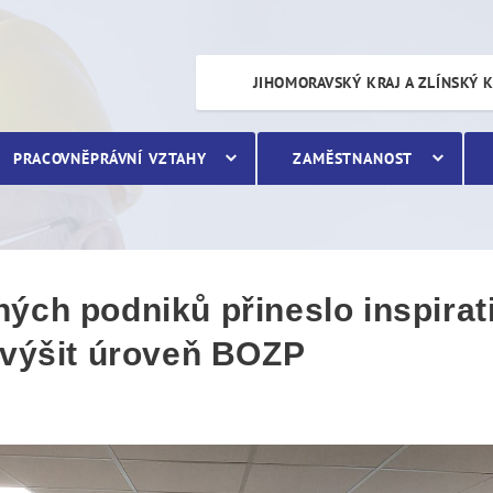
odniků přineslo inspirati
JIHOMORAVSKÝ KRAJ A ZLÍNSKÝ 
PRACOVNĚPRÁVNÍ VZTAHY
ZAMĚSTNANOST
ých podniků přineslo inspira
zvýšit úroveň BOZP