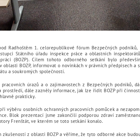
pod Radhoštěm 1. celorepublikové fórum Bezpečných podniků, n
tupci Státního úřadu inspekce práce a oblastních inspektorátů,
i práci (BOZP). Cílem tohoto odborného setkání bylo předevší
 v oblasti BOZP, informovat o novinkách v právních předpisech a
tátu a soukromých společností.
pracovních úrazů a o zajímavostech z Bezpečných podniků, dále
rostředí, dále zazněly informace, jak lze řídit BOZP při činnost
 hlavně prakticky.
 při výběru osobních ochranných pracovních pomůcek a nezapomn
nce. Blok prezentací jsme zakončili podporou zdraví zaměstnanc
otory Frenštát, ve kterém se toto setkání konalo.
zkušeností z oblasti BOZP a věříme, že tyto odborné akce budou 