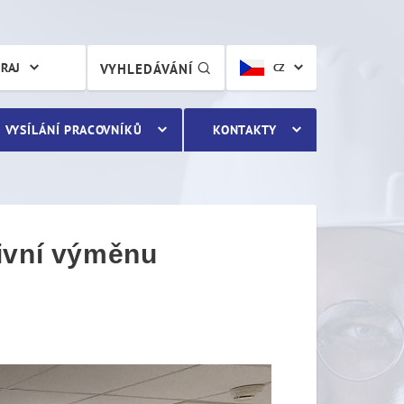
vní výměnu zkušeností s c
KRAJ
VYHLEDÁVÁNÍ
CZ
VYSÍLÁNÍ PRACOVNÍKŮ
KONTAKTY
tivní výměnu