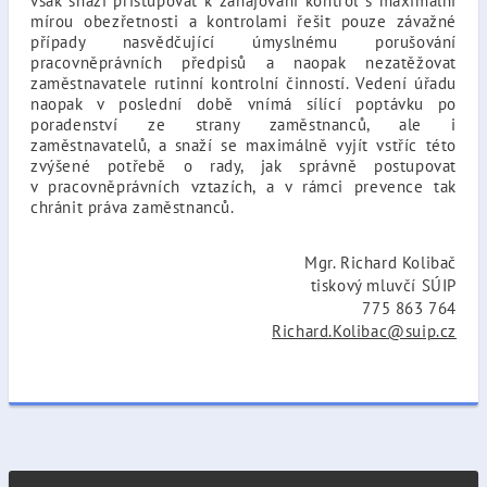
však snaží přistupovat k zahajování kontrol s maximální
mírou obezřetnosti a kontrolami řešit pouze závažné
případy nasvědčující úmyslnému porušování
pracovněprávních předpisů a naopak nezatěžovat
zaměstnavatele rutinní kontrolní činností. Vedení úřadu
naopak v poslední době vnímá sílící poptávku po
poradenství ze strany zaměstnanců, ale i
zaměstnavatelů, a snaží se maximálně vyjít vstříc této
zvýšené potřebě o rady, jak správně postupovat
v pracovněprávních vztazích, a v rámci prevence tak
chránit práva zaměstnanců.
Mgr. Richard Kolibač
tiskový mluvčí SÚIP
775 863 764
Richard.Kolibac@suip.cz