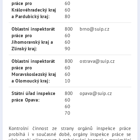
práce pro
60
Královéhradecký kraj
60
a Pardubický kraj:
80
Oblastní inspektorát
800
brno@suip.cz
práce pro
60
Jihomoravský kraj a
60
Zlínský kraj:
90
Oblastní inspektorát
800
ostrava@suip.cz
práce pro
60
Moravskoslezský kraj
60
a Olomoucký kraj:
10
Státní úřad inspekce
800
opava@suip.cz
práce Opava:
60
60
70
Kontrolní činnost ze strany orgánů inspekce práce
probíhá i v současné době, orgány inspekce práce se