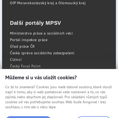
OIP Moravskoslezský kraj a Olomoucký kraj
Další portály MPSV
Ministerstvo práce a sociálních věcí
Portál inspekce práce
Úřad práce ČR
Česká správa sociálního zabezpečení
Cizinci
Český Focal Point
Můžeme si u vás uložit cookies?
Co že to znamená? Cookies jsou malé datové soubory, které slouží
RSS
např. k tomu, aby si web pamatoval vaše nastavení a to, co vás
Cookies
zajímá, nebo abychom jej zlepšovali. Pro ukládání různých typů
cookies od vás potřebujeme souhlas. Web bude fungovat i bez
Prohlášení o přístupnosti
souhlasu, s ním ale o něco lépe.
Mapa stránek