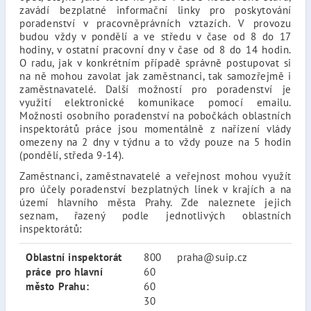
zavádí bezplatné informační linky pro poskytování
poradenství v pracovněprávních vztazích. V provozu
budou vždy v pondělí a ve středu v čase od 8 do 17
hodiny, v ostatní pracovní dny v čase od 8 do 14 hodin.
O radu, jak v konkrétním případě správně postupovat si
na ně mohou zavolat jak zaměstnanci, tak samozřejmě i
zaměstnavatelé. Další možností pro poradenství je
využití elektronické komunikace pomocí emailu.
Možnosti osobního poradenství na pobočkách oblastních
inspektorátů práce jsou momentálně z nařízení vlády
omezeny na 2 dny v týdnu a to vždy pouze na 5 hodin
(pondělí, středa 9-14).
Zaměstnanci, zaměstnavatelé a veřejnost mohou využít
pro účely poradenství bezplatných linek v krajích a na
území hlavního města Prahy. Zde naleznete jejich
seznam, řazený podle jednotlivých oblastních
inspektorátů:
Oblastní inspektorát
800
praha@suip.cz
práce pro hlavní
60
město Prahu:
60
30