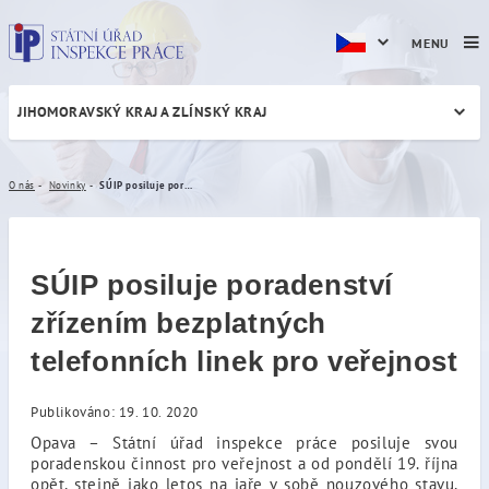
MENU
JIHOMORAVSKÝ KRAJ A ZLÍNSKÝ KRAJ
SÚIP posiluje poradenství z
O nás
Novinky
SÚIP posiluje poradenství zřízením bezplatných telefonních linek pro veřejnost
SÚIP posiluje poradenství
zřízením bezplatných
telefonních linek pro veřejnost
Publikováno: 19. 10. 2020
Opava – Státní úřad inspekce práce posiluje svou
poradenskou činnost pro veřejnost a od pondělí 19. října
opět, stejně jako letos na jaře v sobě nouzového stavu,