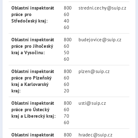
Oblastní inspektorát
800
stredni.cechy@suip.cz
práce pro
60
Středočeský kraj:
40
60
Oblastní inspektorát
800
budejovice@suip.cz
práce pro Jihočeský
60
kraj a Vysočinu:
50
60
Oblastní inspektorát
800
plzen@suip.cz
práce pro Plzeňský
60
kraj a Karlovarský
60
kraj:
20
Oblastní inspektorát
800
usti@suip.cz
práce pro Ústecký
60
kraj a Liberecký kraj:
70
60
Oblastní inspektorát
800
hradec@suip.cz