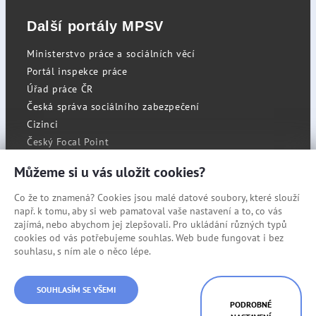
Další portály MPSV
Ministerstvo práce a sociálních věcí
Portál inspekce práce
Úřad práce ČR
Česká správa sociálního zabezpečení
Cizinci
Český Focal Point
Můžeme si u vás uložit cookies?
Co že to znamená? Cookies jsou malé datové soubory, které slouží
RSS
např. k tomu, aby si web pamatoval vaše nastavení a to, co vás
Cookies
zajímá, nebo abychom jej zlepšovali. Pro ukládání různých typů
cookies od vás potřebujeme souhlas. Web bude fungovat i bez
Prohlášení o přístupnosti
souhlasu, s ním ale o něco lépe.
Mapa stránek
© Státní úřad inspekce práce
SOUHLASÍM SE VŠEMI
PODROBNÉ