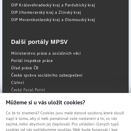
OIP Královéhradecký kraj a Pardubický kraj
OIP Jihomoravský kraj a Zlínský kraj
OIP Moravskoslezský kraj a Olomoucký kraj
Další portály MPSV
Ministerstvo práce a sociálních věcí
Portál inspekce práce
Úřad práce ČR
Česká správa sociálního zabezpečení
Cizinci
Český Focal Point
Můžeme si u vás uložit cookies?
Co že to znamená? Cookies jsou malé datové soubory, které slouží
RSS
např. k tomu, aby si web pamatoval vaše nastavení a to, co vás
Cookies
zajímá, nebo abychom jej zlepšovali. Pro ukládání různých typů
cookies od vás potřebujeme souhlas. Web bude fungovat i bez
Prohlášení o přístupnosti