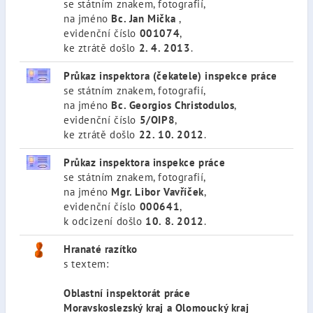
se státním znakem, fotografií,
na jméno
Bc. Jan Mička
,
evidenční číslo
001074
,
ke ztrátě došlo
2. 4. 2013
.
Průkaz inspektora (čekatele) inspekce práce
se státním znakem, fotografií,
na jméno
Bc. Georgios Christodulos
,
evidenční číslo
5/OIP8
,
ke ztrátě došlo
22. 10. 2012
.
Průkaz inspektora inspekce práce
se státním znakem, fotografií,
na jméno
Mgr. Libor Vavříček
,
evidenční číslo
000641
,
k odcizení došlo
10. 8. 2012
.
Hranaté razítko
s textem:
Oblastní inspektorát práce
Moravskoslezský kraj a Olomoucký kraj