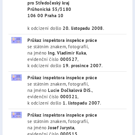
pro Středočeský kraj
Průhonická 55/3180
106 00 Praha 10
k odcizení došlo
20. listopadu 2008
.
Průkaz inspektora inspekce práce
se státním znakem, fotografií,
na jméno
Ing. Vladimír Kuka
,
evidenční číslo
000527
,
k odcizení došlo
19. prosince 2007
.
Průkaz inspektora inspekce práce
se státním znakem, fotografií,
na jméno
Lucie Dočkalová DiS.
,
evidenční číslo
000321
,
k odcizení došlo
1. listopadu 2007
.
Průkaz inspektora inspekce práce
se státním znakem, fotografií,
na jméno
Josef Jurysta
,
evidenční číslo
000515
,