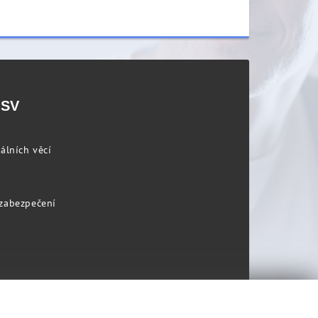
PSV
álních věcí
 zabezpečení