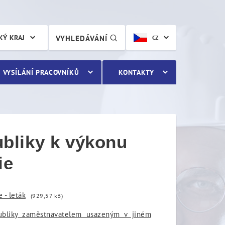
výkonu práce z jiného čle
KÝ KRAJ
VYHLEDÁVÁNÍ
CZ
VYSÍLÁNÍ PRACOVNÍKŮ
KONTAKTY
ubliky k výkonu
ie
 - leták
(929,57 kB)
publiky zaměstnavatelem usazeným v jiném