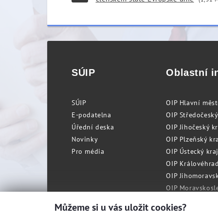
SÚIP
Oblastní i
SÚIP
OIP Hlavní měs
E-podatelna
OIP Středočeský
Úřední deska
OIP Jihočeský k
Novinky
OIP Plzeňský kra
Pro média
OIP Ústecký kraj
OIP Královéhrad
OIP Jihomoravský
OIP Moravskosle
Můžeme si u vás uložit cookies?