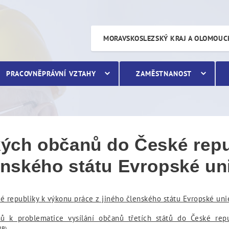
anů do České republiky k 
MORAVSKOSLEZSKÝ KRAJ A OLOMOUC
PRACOVNĚPRÁVNÍ VZTAHY
ZAMĚSTNANOST
ských občanů do České rep
enského státu Evropské un
é republiky k výkonu práce z jiného členského státu Evropské unie
nů k problematice vysílání občanů třetích států do České re
MB)