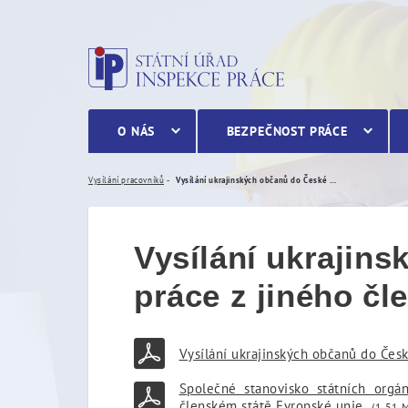
Vysílání ukrajinských obč
O NÁS
BEZPEČNOST PRÁCE
Vysílání pracovníků
Vysílání ukrajinských občanů do České republiky k výkonu práce z jiného členského státu Evropské unie
Vysílání ukrajin
práce z jiného čl
Vysílání ukrajinských občanů do Česk
Společné stanovisko státních orgá
členském státě Evropské unie
(1,51 