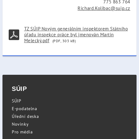
775 863 764
Richard.Kolibac@suip.cz
TZ SÚIP Novým generálním inspektorem Státního
úřadu inspekce práce byl jmenován Martin
Melecký.pdf
(PDF, 303 kB)
SÚIP
SÚIP
E-podatelna
Úřední deska
Novinky
Pro média