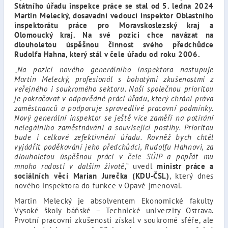
Státního úřadu inspekce práce se stal od 5. ledna 2024
Martin Melecký, dosavadní vedoucí inspektor Oblastního
inspektorátu práce pro Moravskoslezský kraj a
Olomoucký kraj. Na své pozici chce navázat na
dlouholetou úspěšnou činnost svého předchůdce
Rudolfa Hahna, který stál v čele úřadu od roku 2006.
„
Na pozici nového generálního inspektora nastupuje
Martin Melecký, profesionál s bohatými zkušenostmi z
veřejného i soukromého sektoru. Naší společnou prioritou
je pokračovat v odpovědné práci úřadu, který chrání práva
zaměstnanců a podporuje spravedlivé pracovní podmínky.
Nový generální inspektor se ještě více zaměří na potírání
nelegálního zaměstnávání a související postihy. Prioritou
bude i celkové zefektivnění úřadu. Rovněž bych chtěl
vyjádřit poděkování jeho předchůdci, Rudolfu Hahnovi, za
dlouholetou úspěšnou práci v čele SÚIP a popřát mu
mnoho radosti v dalším životě
,“ uvedl
ministr práce a
sociálních věcí Marian Jurečka (KDU-ČSL)
, který dnes
nového inspektora do funkce v Opavě jmenoval.
Martin Melecký je absolventem Ekonomické fakulty
Vysoké školy báňské – Technické univerzity Ostrava.
Prvotní pracovní zkušenosti získal v soukromé sféře, ale