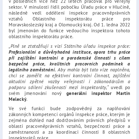
v posledních více než 22 letech pracoval pro veřejný
sektor. V minulosti řídil pobočku Úřadu práce v Hlučíně,
následně vedl oddělení inspekce pracovněprávních
vztahů Oblastního inspektorátu práce pro
Moravskoslezský kraj a Olomoucký kraj. Od 1. ledna 2022
byl jmenován do funkce vedoucího inspektora tohoto
oblastního inspektorátu práce.
„Plně se ztotožňuji s vizí Státního úřadu inspekce práce:
Profesionální a důvěryhodná instituce, opora trhu práce
při zajištění kontrolní a poradenské činnosti s cílem
bezpečné práce, kvalitních pracovních podmínek a
legálního zaměstnání.
Aby mohla být tato vize naplněna,
chci se zaměřit na efektivní kontrolní činnost, zajištění
aktuální zpětné vazby veřejnosti i zákonodárcům a
podporu sdílení zkušeností mezi inspektoráty,“
uvedl po
svém jmenování nový
generální inspektor Martin
Melecký
.
Ve své funkci bude zodpovědný za naplňování
zákonných kompetencí orgánů inspekce práce, kterým je
zejména dohled nad dodržováním právních předpisů v
oblasti pracovněprávních vztahů, bezpečnosti práce a
zaměstnanosti a za koordinaci činnosti 8 oblastních
inspektorátů práce.