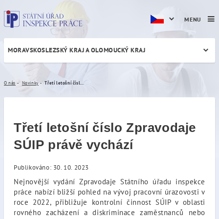
MENU
MORAVSKOSLEZSKÝ KRAJ A OLOMOUCKÝ KRAJ
Třetí letošní číslo Zpravoda
O nás
Novinky
Třetí letošní číslo Zpravodaje SÚIP právě vychází
Třetí letošní číslo Zpravodaje
SÚIP právě vychází
Publikováno: 30. 10. 2023
Nejnovější vydání Zpravodaje Státního úřadu inspekce
práce nabízí bližší pohled na vývoj pracovní úrazovosti v
roce 2022, přibližuje kontrolní činnost SÚIP v oblasti
rovného zacházení a diskriminace zaměstnanců nebo