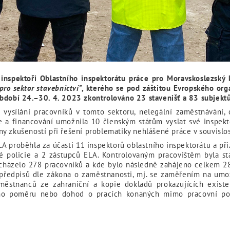
 inspektoři Oblastního inspektorátu práce pro Moravskoslezský 
pro sektor stavebnictví"
, kterého se pod záštitou Evropského orgá
období 24.–30. 4. 2023 zkontrolováno 23 stavenišť a 83 subjektů
 vysílání pracovníků v tomto sektoru, nelegální zaměstnávání, 
 a financování umožnila 10 členským státům vyslat své inspekto
 zkušeností při řešení problematiky nehlášené práce v souvislost
A proběhla za účasti 11 inspektorů oblastního inspektorátu a při
ké policie a 2 zástupců ELA. Kontrolovaným pracovištěm byla s
acházelo 278 pracovníků a kde bylo následně zahájeno celkem 2
 předpisů dle zákona o zaměstnanosti, mj. se zaměřením na umož
městnanců ze zahraniční a kopie dokladů prokazujících exist
ího poměru nebo dohod o pracích konaných mimo pracovní pomě