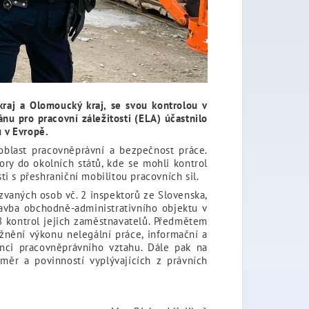
kraj a Olomoucký kraj, se svou kontrolou v
nu pro pracovní záležitosti (ELA) účastnilo
 v Evropě.
oblast pracovněprávní a bezpečnost práce.
ry do okolních států, kde se mohli kontrol
i s přeshraniční mobilitou pracovních sil.
zvaných osob vč. 2 inspektorů ze Slovenska,
tavba obchodně-administrativního objektu v
8 kontrol jejich zaměstnavatelů. Předmětem
nění výkonu nelegální práce, informační a
enci pracovněprávního vztahu. Dále pak na
r a povinností vyplývajících z právních