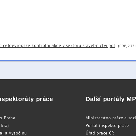
o celoevropské kontrolní akce v sektoru stavebnictví.pdf
(PDF, 237 
nspektoráty práce
Další portály M
to Praha
Ministerstvo práce a soci
 kraj
Portál inspekce práce
raj a Vysočinu
Úřad práce ČR