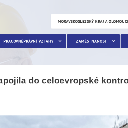
a do celoevropské kontroln
MORAVSKOSLEZSKÝ KRAJ A OLOMOUC
PRACOVNĚPRÁVNÍ VZTAHY
ZAMĚSTNANOST
apojila do celoevropské kontro