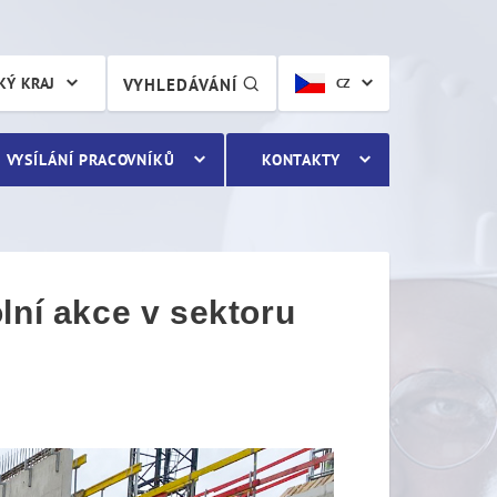
í akce v sektoru stavebnic
KÝ KRAJ
VYHLEDÁVÁNÍ
CZ
VYSÍLÁNÍ PRACOVNÍKŮ
KONTAKTY
lní akce v sektoru