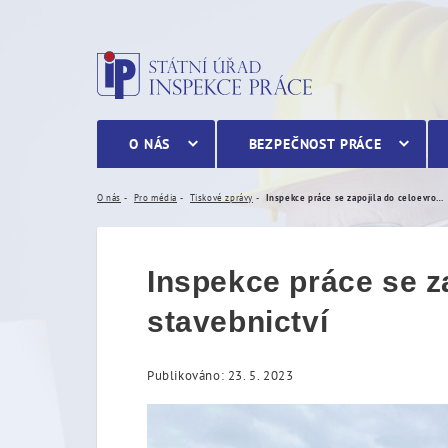
Inspekce práce se zapojil
O NÁS
BEZPEČNOST PRÁCE
O nás
Pro média
Tiskové zprávy
Inspekce práce se zapojila do celoevropské kontrolní akce v sektoru stavebnictví
Inspekce práce se z
stavebnictví
Publikováno: 23. 5. 2023