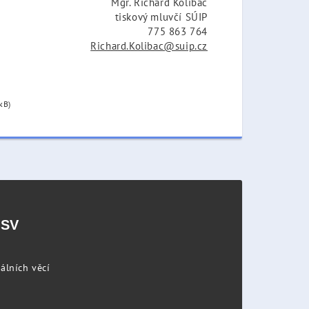
Mgr. Richard Kolibač
tiskový mluvčí SÚIP
775 863 764
Richard.Kolibac@suip.cz
kB)
PSV
álních věcí