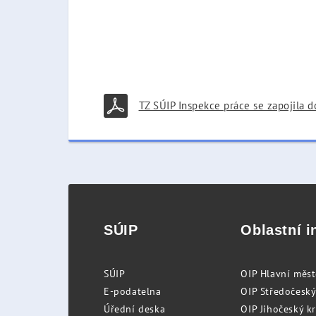
TZ SÚIP Inspekce práce se zapojila d
SÚIP
Oblastní i
SÚIP
OIP Hlavní měs
E-podatelna
OIP Středočeský
Úřední deska
OIP Jihočeský k