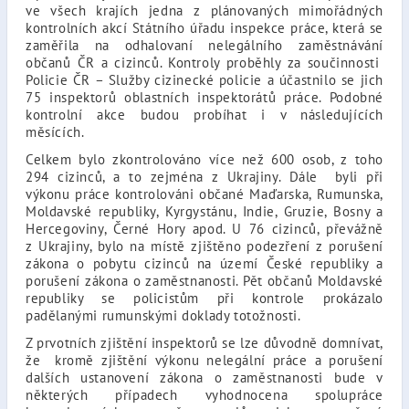
ve všech krajích jedna z plánovaných mimořádných
kontrolních akcí Státního úřadu inspekce práce, která se
zaměřila na odhalovaní nelegálního zaměstnávání
občanů ČR a cizinců. Kontroly proběhly za součinnosti
Policie ČR – Služby cizinecké policie a účastnilo se jich
75 inspektorů oblastních inspektorátů práce. Podobné
kontrolní akce budou probíhat i v následujících
měsících.
Celkem bylo zkontrolováno více než 600 osob, z toho
294 cizinců, a to zejména z Ukrajiny. Dále byli při
výkonu práce kontrolováni občané Maďarska, Rumunska,
Moldavské republiky, Kyrgystánu, Indie, Gruzie, Bosny a
Hercegoviny, Černé Hory apod. U 76 cizinců, převážně
z Ukrajiny, bylo na místě zjištěno podezření z porušení
zákona o pobytu cizinců na území České republiky a
porušení zákona o zaměstnanosti. Pět občanů Moldavské
republiky se policistům při kontrole prokázalo
padělanými rumunskými doklady totožnosti.
Z prvotních zjištění inspektorů se lze důvodně domnívat,
že kromě zjištění výkonu nelegální práce a porušení
dalších ustanovení zákona o zaměstnanosti bude v
některých případech vyhodnocena spolupráce