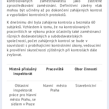
kontrolovaných zaměstnavatelů jako zastřené
zprostředkování zaměstnání. Definitivní závěry však
mohou být učiněny až po dokončení zahájených kontrol
a vypořádání kontrolních protokolů.
K dnešnímu dni byla zahájena kontrola u bezmála 60
subjektů. Vzhledem k tomu, že na kontrolovaných
pracovištích se výkonu práce účastnily také zaměstnanci
různých dodavatelských a subdodavatelských
společností, počet zahájených kontrol se bude v
souvislosti s probíhajícími kontrolními úkony, vedoucími
k prověření skutečností zjištěných při kontrolách dále
zvyšovat.
Místně příslušný
Pracoviště
Obor činnosti
Ter
inspektorát
Oblastní
hlavní město
Stavebnictví
30.
inspektorát
Praha
20
práce pro hlavní
město Prahu, se
sídlem v Praze