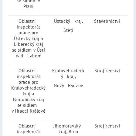
se sídlem v
Plzni
Oblastní
Ústecký kraj,
Stavebnictví
27.
inspektorát
20
Štětí
práce pro
Ústecký kraj a
Liberecký kraj
se sídlem v Ústí
nad Labem
Oblastní
Královehradeck
Strojírenství
30.
inspektorát
ý kraj,
20
práce pro
Nový Bydžov
Královehradecký
kraj a
Pardubický kraj
se sídlem
v Hradci Králové
Oblastní
Jihomoravský
Strojírenství
30.
inspektorát
kraj, Brno
20