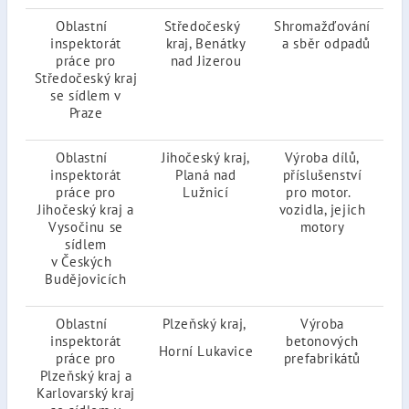
Oblastní
Středočeský
Shromažďování
28.
inspektorát
kraj, Benátky
a sběr odpadů
20
práce pro
nad Jizerou
Středočeský kraj
se sídlem v
Praze
Oblastní
Jihočeský kraj,
Výroba dílů,
28.
inspektorát
Planá nad
příslušenství
20
práce pro
Lužnicí
pro motor.
Jihočeský kraj a
vozidla, jejich
Vysočinu se
motory
sídlem
v Českých
Budějovicích
Oblastní
Plzeňský kraj,
Výroba
30.
inspektorát
betonových
20
Horní Lukavice
práce pro
prefabrikátů
Plzeňský kraj a
Karlovarský kraj