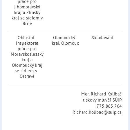
práce pro
Jihomoravský
kraj a Zlínský
kraj se sídlem v
Brně
Oblastní
Olomoucký
Skladování
inspektorát
kraj, Olomouc
30.
práce pro
20
Moravskoslezský
kraj a
Olomoucký kraj
se sídlem v
Ostravě
Mgr. Richard Kolibač
tiskový mluvčí SÚIP
775 863 764
Richard.Kolibac@suip.cz