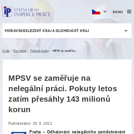
MENU
MORAVSKOSLEZSKÝ KRAJ A OLOMOUCKÝ KRAJ
MPSV se zaměřuje na nelegál
O nás
Pro média
Tiskové zprávy
MPSV se zaměřuje na nelegální práci. Pokuty letos zatím přesáhly 143 milionů korun
MPSV se zaměřuje na
nelegální práci. Pokuty letos
zatím přesáhly 143 milionů
korun
Publikováno: 20. 9. 2022
Praha – Odhalování nelegálního zaměstnávání