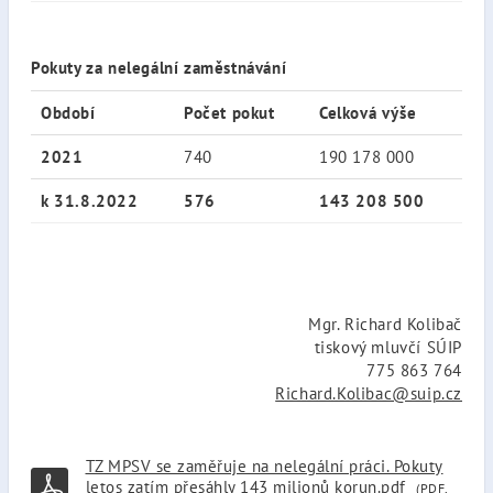
Pokuty za nelegální zaměstnávání
Období
Počet pokut
Celková výše
2021
740
190 178 000
k 31.8.2022
576
143 208 500
Mgr. Richard Kolibač
tiskový mluvčí SÚIP
775 863 764
Richard.Kolibac@suip.cz
TZ MPSV se zaměřuje na nelegální práci. Pokuty
letos zatím přesáhly 143 milionů korun.pdf
(PDF,