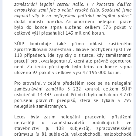
zaměstnání legální cestou našlo. I v kontextu dalších
evropských zemí jde o velmi vysoké číslo. Současně jsme
napnuli síly k co nejlepšímu potírání nelegální práce,
“
dodal ministr Jurečka. Za umožnění nelegální práce
bylo do konce srpna uloženo celkem 576 pokut v
celkové výši přesahující 143 milionů korun.
SÚIP kontroluje také přímo oblast zastřeného
zprostředkování zaměstnání. Takové pochybení zjistil ve
118 případech. Jde typicky o situace, kdy zaměstnanci
pracují pro „kvaziagenturu“, která ale právně agenturou
není. Za tento přestupek bylo letos do konce srpna
uloženo 92 pokut v celkové výši 42 196 000 korun.
Pro srovnání, v celém předešlém roce se na nelegální
zaměstnávání zaměřilo 5 222 kontrol, celkem SÚIP
uskutečnil 14 443 kontrol. Při nich bylo odhaleno 4 270
porušení právních předpisů, která se týkala 3 295
nelegálně zaměstnaných.
Letos byly zatím nelegální pracovníci přistiženi
nejčastěji u zaměstnavatelů podnikajících ve
stavebnictví (u 108 subjektů), zpracovatelském
průmyslu (u 81 subjektů), velkoobchodě, maloobchodě