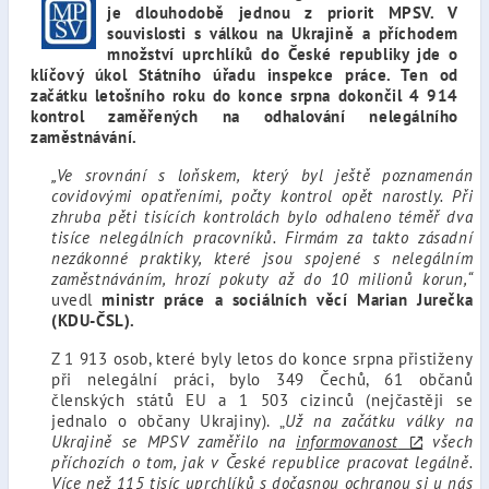
je dlouhodobě jednou z priorit MPSV. V
souvislosti s válkou na Ukrajině a příchodem
množství uprchlíků do České republiky jde o
klíčový úkol Státního úřadu inspekce práce. Ten od
začátku letošního roku do konce srpna dokončil 4 914
kontrol zaměřených na odhalování nelegálního
zaměstnávání.
„Ve srovnání s loňskem, který byl ještě poznamenán
covidovými opatřeními, počty kontrol opět narostly. Při
zhruba pěti tisících kontrolách bylo odhaleno téměř dva
tisíce nelegálních pracovníků. Firmám za takto zásadní
nezákonné praktiky, které jsou spojené s nelegálním
zaměstnáváním, hrozí pokuty až do 10 milionů korun,“
uvedl
ministr práce a sociálních věcí
Marian Jurečka
(KDU-ČSL).
Z 1 913 osob, které byly letos do konce srpna přistiženy
při nelegální práci, bylo 349 Čechů, 61 občanů
členských států EU a 1 503 cizinců (nejčastěji se
jednalo o občany Ukrajiny). „
Už na začátku války na
Ukrajině se MPSV zaměřilo na
informovanost
všech
příchozích o tom, jak v České republice pracovat legálně.
Více než 115 tisíc uprchlíků s dočasnou ochranou si u nás