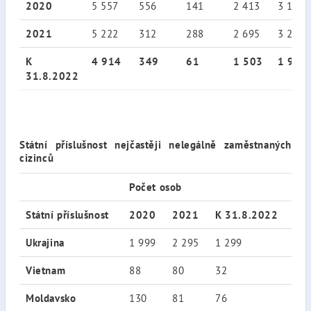
2020
5 557
556
141
2 413
3 110
2021
5 222
312
288
2 695
3 295
K
4 914
349
61
1 503
1 913
31.8.2022
Státní příslušnost nejčastěji nelegálně zaměstnaných
cizinců
Počet osob
Státní příslušnost
2020
2021
K 31.8.2022
Ukrajina
1 999
2 295
1 299
Vietnam
88
80
32
Moldavsko
130
81
76