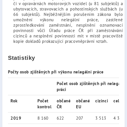
či v opravárnách motorových vozidel (u 81 subjektů) a
ubytovacích, stravovacích a pohostinských službách (u
66 subjektů). Nejběžnějším porušením zákona bylo
umožnění výkonu nelegální práce, zastřené
zprostředkování zaměstnání, nesplnění oznamovací
povinnosti vůči Úřadu práce ČR při zaměstnávání
cizinců a nesplnění povinnosti mít v místě pracoviště
kopie dokladů prokazující pracovněprávní vztah.
Statistiky
Počty osob zjištěných při výkonu nelegální práce
Počet osob zjištěných při nelegální
práci
Rok
Počet
občané
občané
cizinci
celke
kontrol
ČR
EU
2019
8 160
622
207
3 513
4 352