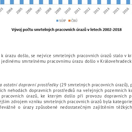
e k úrazu došlo, se nejvíce smrtelných pracovních úrazů stalo v 
 K jedinému smrtelnému pracovnímu úrazu došlo v Královehradeck
a ostatní dopravní prostředky
(29 smrtelných pracovních úrazů), 
vních nehodách dopravních prostředků na veřejných pozemních k
od pracovních úrazů, ke kterým došlo při provozu dopravních 
jším zdrojem vzniku smrtelných pracovních úrazů byla kategori
převážně o úrazy způsobené nedostatečným zajištěním těžkých 