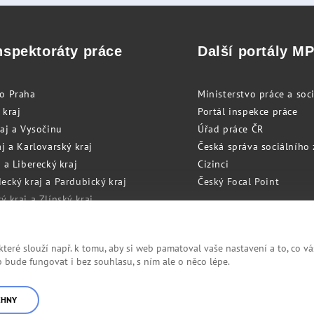
nspektoráty práce
Další portály M
to Praha
Ministerstvo práce a soci
 kraj
Portál inspekce práce
raj a Vysočinu
Úřad práce ČR
j a Karlovarský kraj
Česká správa sociálního
 a Liberecký kraj
Cizinci
ecký kraj a Pardubický kraj
Český Focal Point
 kraj a Zlínský kraj
zský kraj a Olomoucký kraj
eré slouží např. k tomu, aby si web pamatoval vaše nastavení a to, co vá
bude fungovat i bez souhlasu, s ním ale o něco lépe.
Cookies
RSS
CHNY