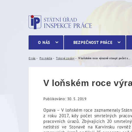
V loňském roce výrazně s
O NÁS
BEZPEČNOST PRÁCE
O nás
Pro média
Tiskové zprávy
V loňském roce výrazně stoupl počet smrtelných pracovních úrazů
V loňském roce výra
Publikováno: 30. 5. 2019
Opava – V loňském roce zaznamenaly Státn
z roku 2017, kdy počet smrtelných pracov
pracovních úrazů. Zbývajících 20 smrtel
neštěstí ve Stonavě na Karvinsku rovněž