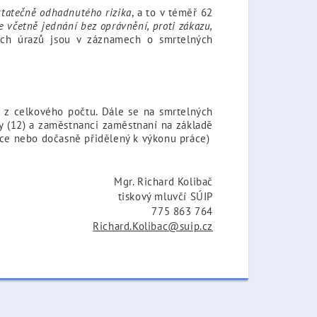
tatečně odhadnutého rizika
, a to v téměř 62
včetně jednání bez oprávnění, proti zákazu,
ních úrazů jsou v záznamech o smrtelných
 z celkového počtu. Dále se na smrtelných
hy (12) a zaměstnanci zaměstnaní na základě
áce nebo dočasně přidělený k výkonu práce)
Mgr. Richard Kolibač
tiskový mluvčí SÚIP
775 863 764
Richard.Kolibac@suip.cz