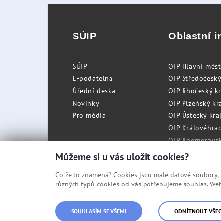
SÚIP
Oblastní i
SÚIP
OIP Hlavní měs
E-podatelna
OIP Středočeský
Úřední deska
OIP Jihočeský k
Novinky
OIP Plzeňský kra
Pro média
OIP Ústecký kraj
OIP Královéhrad
OIP Jihomoravský
OIP Moravskosle
Můžeme si u vás uložit cookies?
Co že to znamená? Cookies jsou malé datové soubory, kt
různých typů cookies od vás potřebujeme souhlas. Web 
© Státní úřad inspekce práce
SOUHLASÍM SE VŠEMI
ODMÍTNOUT VŠE