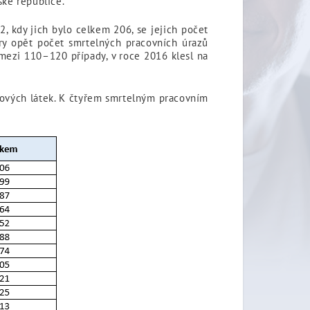
ské republice.
 kdy jich bylo celkem 206, se jejich počet
ry opět počet smrtelných pracovních úrazů
 mezi 110–120 případy, v roce 2016 klesl na
kových látek. K čtyřem smrtelným pracovním