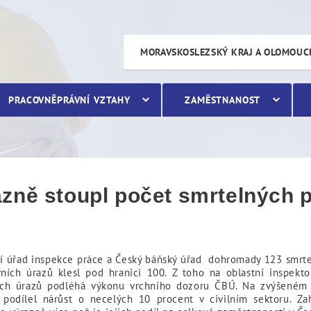
toupl počet smrtelných pr
MORAVSKOSLEZSKÝ KRAJ A OLOMOUC
PRACOVNĚPRÁVNÍ VZTAHY
ZAMĚSTNANOST
zně stoupl počet smrtelných 
í úřad inspekce práce a Český báňský úřad dohromady 123 smrte
ních úrazů klesl pod hranici 100. Z toho na oblastní inspekt
ných úrazů podléhá výkonu vrchního dozoru ČBÚ. Na zvýšeném
 podílel nárůst o necelých 10 procent v civilním sektoru. Za