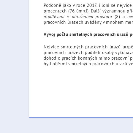
Podobně jako v roce 2017, i loni se nejvíc
procentech (76 úmrtí). Další významnou př
prodlévání v ohroženém prostoru
(8) a
ne
pracovních úrazech uváděny v mnohem men
Vývoj počtu smrtelných pracovních úrazů p
Nejvíce smrtelných pracovních úrazů utrp
pracovních úrazech podíleli osoby vykonáva
dohod o pracích konaných mimo pracovní po
byli obětmi smrtelných pracovních úrazů ve