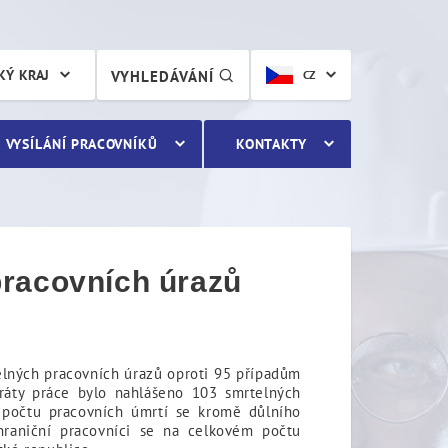
acovních úrazů
KÝ KRAJ
VYHLEDÁVÁNÍ
CZ
VYSÍLÁNÍ PRACOVNÍKŮ
KONTAKTY
pracovních úrazů
lných pracovních úrazů oproti 95 případům
oráty práce bylo nahlášeno 103 smrtelných
 počtu pracovních úmrtí se kromě důlního
hraniční pracovníci se na celkovém počtu