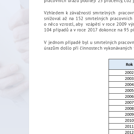
pracovních úrazů podílejí 25 procenty, což 
Vzhledem k závažnosti smrtelných pracovní
snižoval až na 152 smrtelných pracovních
o něco vzrostl, aby vzápětí v roce 2009 vý
104 případů a v roce 2017 dokonce na 95 p
V jednom případě byl u smrtelných pracovn
úrazům došlo při činnostech vykonávaných v