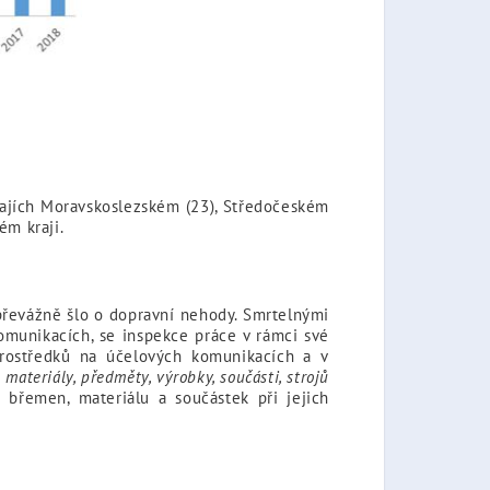
krajích Moravskoslezském (23), Středočeském
ém kraji.
převážně šlo o dopravní nehody. Smrtelnými
omunikacích, se inspekce práce v rámci své
prostředků na účelových komunikacích a v
e
materiály, předměty, výrobky, součásti, strojů
břemen, materiálu a součástek při jejich