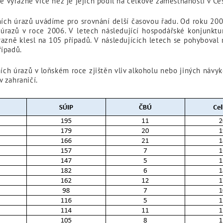
je výrazně více než je jejich podíl na celkové zaměstnanosti v Če
ch úrazů uvádíme pro srovnání delší časovou řadu. Od roku 2002,
 úrazů v roce 2006. V letech následující hospodářské konjunktu
razně klesl na 105 případů. V následujících letech se pohyboval
řípadů.
ích úrazů v loňském roce zjištěn vliv alkoholu nebo jiných návy
 zahraničí.