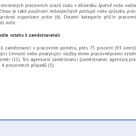
e smrtelných pracovních úrazů stalo v důsledku
špatně nebo nedos
íčinou je také
používání nebezpečných postupů nebo způsobu práce 
správná organizace práce
(6). Ostatní kategorie příčin pracov
ší míře.
odle vztahu k zaměstnavateli
ěli zaměstnanci v pracovním poměru, přes 75 procent (93 úmrtí)
jící činnosti nebo poskytující služby mimo pracovněprávní vzta
měr (11). Tzv. agenturní zaměstnanci (zaměstnanec agentury pr
 4 procentech případů (5).