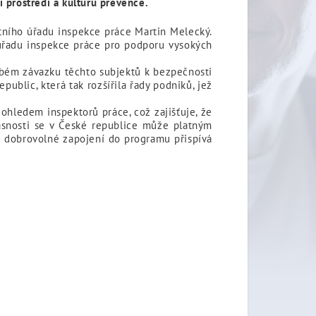
 prostředí a kulturu prevence.
átního úřadu inspekce práce Martin Melecký.
 úřadu inspekce práce pro podporu vysokých
dobém závazku těchto subjektů k bezpečnosti
blic, která tak rozšířila řady podniků, jež
ohledem inspektorů práce, což zajišťuje, že
asnosti se v České republice může platným
h dobrovolné zapojení do programu přispívá