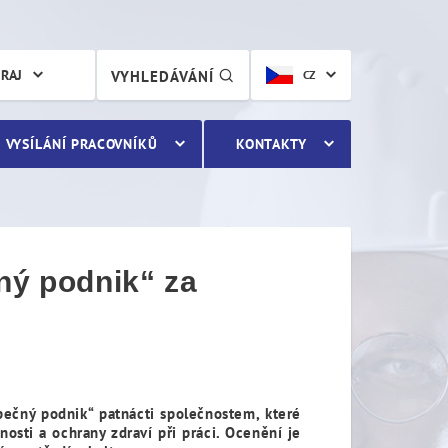
ý podnik“ za nadstandardn
KRAJ
VYHLEDÁVÁNÍ
CZ
VYSÍLÁNÍ PRACOVNÍKŮ
KONTAKTY
ný podnik“ za
pečný podnik“ patnácti společnostem, které
sti a ochrany zdraví při práci. Ocenění je